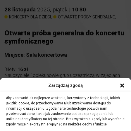
28
listopada
2025
,
piątek
|
10
:
30
,
,
KONCERTY DLA DZIECI
OTWARTE PRÓBY GENERALNE
Otwarta próba generalna do koncertu
symfonicznego
Miejsce:
Sala koncertowa
Bilety:
16 zł
Nauczyciele i opiekunowie grup uczestniczą w zajęciach
nieodpłatnie.
Zarządzaj zgodą
Aby zapewnić jak najlepsze wrażenia, korzystamy z technologii, takich
Serdecznie zapraszamy
uczniów szkół podstawowych
jak pliki cookie, do przechowywania i/lub uzyskiwania dostępu do
oraz ponadpodstawowych
na spotkania z zaproszonymi
informacji o urządzeniu. Zgoda na te technologie pozwoli nam
przez nas dyrygentami, solistami, a także muzykami
przetwarzać dane, takie jak zachowanie podczas przeglądania lub
Filharmonii Opolskiej!
unikalne identyfikatory na tej stronie. Brak wyrażenia zgody lub wycofanie
zgody może niekorzystnie wpłynąć na niektóre cechy i funkcje.
Piątkowe poranki w Filharmonii Opolskiej nie są kolejnym