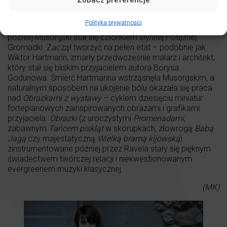
gwardyjskich podchorążych w Petersburgu. Nie kazał
przeznaczeniu długo na siebie czekać; zaledwie sześć lat
Polityka prywatności
później doszło do jego pożegnania z wojskiem. Niewiele
później Musorgski stał się członkiem słynnej Potężnej
Gromadki. Zaczął tworzyć na pełen etat – podobnie jak
Wiktor Hartmann, zmarły przedwcześnie malarz i architekt,
który stał się bliskim przyjacielem autora Borysa
Godunowa. Śmierć Hartmanna wstrząsnęła Musorgskim, a
naturalnym sposobem na ukojenie bólu okazała się praca
nad
Obrazkami z wystawy
– cyklem dziesięciu miniatur
fortepianowych zainspirowanych obrazami i grafikami
przyjaciela.
Obrazki
(z uroczystymi
Promenadami
,
zabawnym
Tańcem piskląt
w skorupkach, złowrogą
Babą
Jagą
czy majestatyczną
Wielką bramą kijowską
)
zinstrumentowane później przez Ravela stały się pięknym
świadectwem twórczej relacji i niekwestionowanym
evergreenem muzyki klasycznej.
(MK)