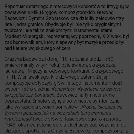
Repertuar ostatniego z marcowych koncertów to intrygujące
zestawienie kilku kręgów kompozytorskich. Grażynę
Bacewicz i Dymitra Szostakowicza dzieliły zaledwie trzy
lata i jedna granica. Obydwoje byli nie tylko oryginalnymi
twórcami, ale także znakomitymi instrumentalistami.
Modest Musorgski, reprezentujący poprzedni, XIX wiek, był
zaś buntownikiem, który niepewny byt muzyka przedłożył
nad karierę wojskowego oficera.
Grażyna Bacewicz (której 110. rocznica urodzin i 50.
śmierci minęły w tym roku) była świetną skrzypaczką,
laureatką I Międzynarodowego Konkursu Skrzypcowego
im. H. Wieniawskiego. Nic dziwnego zatem, że jej
kompozycje dotyczyły głównie tego instrumentu – dość
wspomnieć o siedmiu
Koncertach, Kwartecie na czworo
skrzypiec
czy
Sonatach
. Bacewicz na tym jednak nie
poprzestała. Śmiało sięgnęła po orkiestrę symfoniczną
jako wyraziciela swoich pomysłów.
„Krótka, iskrząca się
życiem i pędząca jak na skrzydłach temperamentu
rytmicznego”
(wedle słów S. Kisielewskiego)
Uwertura
z
1943 roku niech stanie się dla słuchaczy zaproszeniem do
bliższego spotkania z Grażyną Bacewicz, kompozytorką, z