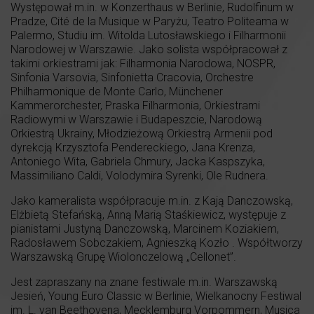
Występował m.in. w Konzerthaus w Berlinie, Rudolfinum w
Pradze, Cité de la Musique w Paryżu, Teatro Politeama w
Palermo, Studiu im. Witolda Lutosławskiego i Filharmonii
Narodowej w Warszawie. Jako solista współpracował z
takimi orkiestrami jak: Filharmonia Narodowa, NOSPR,
Sinfonia Varsovia, Sinfonietta Cracovia, Orchestre
Philharmonique de Monte Carlo, Münchener
Kammerorchester, Praska Filharmonia, Orkiestrami
Radiowymi w Warszawie i Budapeszcie, Narodową
Orkiestrą Ukrainy, Młodzieżową Orkiestrą Armenii pod
dyrekcją Krzysztofa Pendereckiego, Jana Krenza,
Antoniego Wita, Gabriela Chmury, Jacka Kaspszyka,
Massimiliano Caldi, Volodymira Syrenki, Ole Rudnera.
Jako kameralista współpracuje m.in. z Kają Danczowską,
Elżbietą Stefańską, Anną Marią Staśkiewicz, występuje z
pianistami Justyną Danczowską, Marcinem Koziakiem,
Radosławem Sobczakiem, Agnieszką Kozło . Współtworzy
Warszawską Grupę Wiolonczelową „Cellonet”.
Jest zapraszany na znane festiwale m.in. Warszawską
Jesień, Young Euro Classic w Berlinie, Wielkanocny Festiwal
im. L. van Beethovena, Mecklemburg Vorpommern, Musica