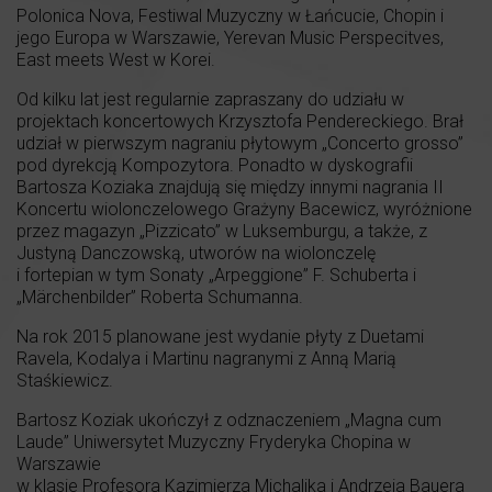
Polonica Nova, Festiwal Muzyczny w Łańcucie, Chopin i
jego Europa w Warszawie, Yerevan Music Perspecitves,
East meets West w Korei.
Od kilku lat jest regularnie zapraszany do udziału w
projektach koncertowych Krzysztofa Pendereckiego. Brał
udział w pierwszym nagraniu płytowym „Concerto grosso”
pod dyrekcją Kompozytora. Ponadto w dyskografii
Bartosza Koziaka znajdują się między innymi nagrania II
Koncertu wiolonczelowego Grażyny Bacewicz, wyróżnione
przez magazyn „Pizzicato” w Luksemburgu, a także, z
Justyną Danczowską, utworów na wiolonczelę
i fortepian w tym Sonaty „Arpeggione” F. Schuberta i
„Märchenbilder” Roberta Schumanna.
Na rok 2015 planowane jest wydanie płyty z Duetami
Ravela, Kodalya i Martinu nagranymi z Anną Marią
Staśkiewicz.
Bartosz Koziak ukończył z odznaczeniem „Magna cum
Laude” Uniwersytet Muzyczny Fryderyka Chopina w
Warszawie
w klasie Profesora Kazimierza Michalika i Andrzeja Bauera