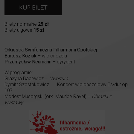
KUP BILET
Bilety normalne
25 zł
Bilety ulgowe
15 zł
Orkiestra Symfoniczna Filharmonii Opolskiej
Bartosz Koziak
– wiolonczela
Przemysław Neumann
– dyrygent
W programie:
Grażyna Bacewicz –
Uwertura
Dymitr Szostakowicz – I Koncert wiolonczelowy Es-dur op.
107
Modest Musorgski (ork. Maurice Ravel) –
Obrazki z
wystawy