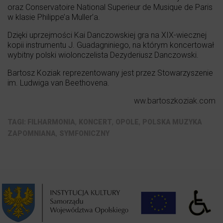
oraz Conservatoire National Superieur de Musique de Paris
w klasie Philippe’a Muller’a.
Dzięki uprzejmości Kai Danczowskiej gra na XIX-wiecznej
kopii instrumentu J. Guadagniniego, na którym koncertował
wybitny polski wiolonczelista Dezyderiusz Danczowski.
Bartosz Koziak reprezentowany jest przez Stowarzyszenie
im. Ludwiga van Beethovena.
ww.bartoszkoziak.com
,
,
,
FILHARMONIA
KONCERT
OPOLE
POLSKA MUZYKA
,
ZAPOMNIANA
SYMFONICZNY