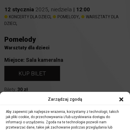
12
stycznia
2025
,
niedziela
|
12
:
00
,
,
KONCERTY DLA DZIECI
POMELODY
WARSZTATY DLA
,
DZIECI
Pomelody
Warsztaty dla dzieci
Miejsce:
Sala kameralna
KUP BILET
Bilety:
30 zł
Zarządzaj zgodą
WYDARZENIE DOSTĘPNE RÓWNIEŻ W ABONAMENCIE
Aby zapewnić jak najlepsze wrażenia, korzystamy z technologii, takich
Warsztaty muzyczne pomelody
jak pliki cookie, do przechowywania i/lub uzyskiwania dostępu do
informacji o urządzeniu. Zgoda na te technologie pozwoli nam
Bilety wstępu dotyczą wszystkich uczestników, zarówno
przetwarzać dane, takie jak zachowanie podczas przeglądania lub