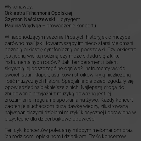
Wykonawcy:
Orkiestra Filharmonii Opolskiej
Szymon Naściszewski
– dyrygent
Paulina Wojdyga
– prowadzenie koncertu
W nadchodzącym sezonie Prostych historyjek o muzyce
zarówno mali jak i towarzyszący im nieco starsi Melomani
poznają orkiestrę symfoniczną od podszewki. Czy orkiestra
jest jedną wielką rodziną czy może składa się z kilku
instrumentalnych rodów? Jaki temperament i talent
skrywają jej poszczególne ogniwa? Instrumenty wśród
swoich strun, klapek, ustników i stroików kryją niezliczoną
ilość muzycznych historii. Specjalnie dla dzieci zgodziły się
opowiedzieć najpiękniejsze z nich. Najlepszą drogą do
zbudowania przyjaźni z muzyką poważną jest jej
zrozumienie i regularne spotkania na żywo. Każdy koncert
zaoferuje słuchaczom dużą dawkę wiedzy, zilustrowaną
najwspanialszymi dziełami muzyki klasycznej i oprawioną w
przystępne dla dzieci bajkowe opowieści.
Ten cykl koncertów polecamy młodym melomanom oraz
ich rodzicom, opiekunom i dziadkom. Treść koncertów