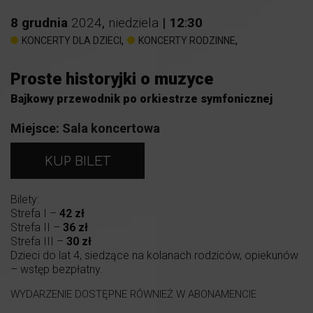
8
grudnia
2024
,
niedziela
|
12
:
30
,
,
KONCERTY DLA DZIECI
KONCERTY RODZINNE
Proste historyjki o muzyce
Bajkowy przewodnik po orkiestrze symfonicznej
Miejsce:
Sala koncertowa
KUP BILET
Bilety:
Strefa I –
42 zł
Strefa II –
36 zł
Strefa III –
30 zł
Dzieci do lat 4, siedzące na kolanach rodziców, opiekunów
– wstęp bezpłatny.
WYDARZENIE DOSTĘPNE RÓWNIEŻ W ABONAMENCIE