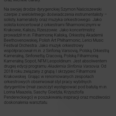
Na swojej drodze dyrygenckiej Szymon Naściszewski
czerpie z wieloletniego doświadczenia instrumentalisty –
solisty, kameralisty oraz muzyka orkiestrowego. Jako
solista koncertował z orkiestrami filharmonicznymi w
Krakowie, Kaliszu, Rzeszowie. Jako koncertmistrz
prowadził m.in. Filharmonię Kaliską, Orkiestrę Akademii
Beethovenowskiej, Polish Art Philharmonic, Lerici Music
Festival Orchestra. Jako muzyk orkiestrowy
współpracował m.in. z Sinfonią Varsovią, Polską Orkiestrą
Kameralną, Sinfoniettą Cracovią, Polską Filharmonią
Kameralną Sopot, NFM Leopoldinum. Jest absolwentem
drugiej edycji programu
Akademia Sinfonia Varsovia
. Od
2018 roku związany z grupą I skrzypiec Filharmonii
Krakowskiej. Grając w renomowanych zespołach
orkiestrowych obserwował styl pracy wybitnych
dyrygentów (miał zaszczyt występować pod batutą m.in.
Lorina Maazela, Saschy Goetzla, Krzysztofa
Pendereckiego) w poszukiwaniu inspiracji oraz możliwości
doskonalenia warsztatu.