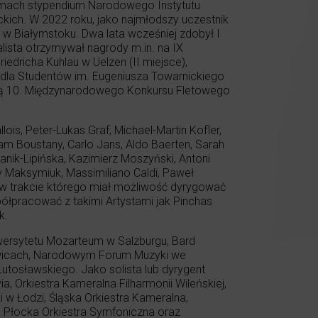
mach stypendium Narodowego Instytutu
ckich. W 2022 roku, jako najmłodszy uczestnik
w Białymstoku. Dwa lata wcześniej zdobył I
lista otrzymywał nagrody m.in. na IX
dricha Kuhlau w Uelzen (II miejsce),
dla Studentów im. Eugeniusza Towarnickiego
istą 10. Międzynarodowego Konkursu Fletowego
ois, Peter-Lukas Graf, Michael-Martin Kofler,
sam Boustany, Carlo Jans, Aldo Baerten, Sarah
Janik-Lipińska, Kazimierz Moszyński, Antoni
rzy Maksymiuk, Massimiliano Caldi, Paweł
 w trakcie którego miał możliwość dyrygować
łpracować z takimi Artystami jak Pinchas
k.
wersytetu Mozarteum w Salzburgu, Bard
towicach, Narodowym Forum Muzyki we
utosławskiego. Jako solista lub dyrygent
a, Orkiestra Kameralna Filharmonii Wileńskiej,
w Łodzi, Śląska Orkiestra Kameralna,
Płocka Orkiestra Symfoniczna oraz