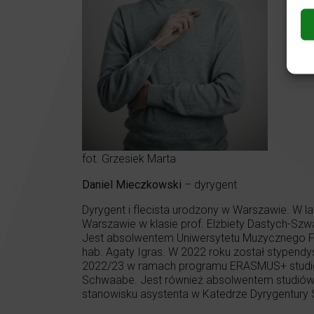
fot. Grzesiek Marta
Daniel Mieczkowski
– dyrygent
Dyrygent i flecista urodzony w Warszawie. W 
Warszawie w klasie prof. Elżbiety Dastych-Szw
Jest absolwentem Uniwersytetu Muzycznego Fryd
hab. Agaty Igras. W 2022 roku został stypendys
2022/23 w ramach programu ERASMUS+ studiował
Schwaabe. Jest również absolwentem studiów
stanowisku asystenta w Katedrze Dyrygentury