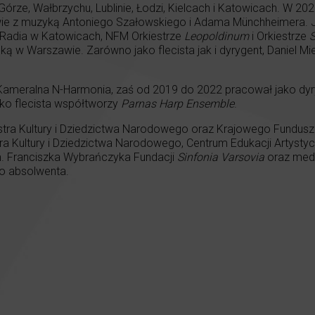
j Górze, Wałbrzychu, Lublinie, Łodzi, Kielcach i Katowicach. W 2
wie z muzyką Antoniego Szałowskiego i Adama Münchheimera. J
 Radia w Katowicach, NFM Orkiestrze
Leopoldinum
i Orkiestrze
S
ką w Warszawie. Zarówno jako flecista jak i dyrygent, Daniel 
Kameralna N-Harmonia, zaś od 2019 do 2022 pracował jako dyryg
ko flecista współtworzy
Parnas Harp Ensemble
.
stra Kultury i Dziedzictwa Narodowego oraz Krajowego Fundusz
ra Kultury i Dziedzictwa Narodowego, Centrum Edukacji Artystyczn
. Franciszka Wybrańczyka Fundacji
Sinfonia Varsovia
oraz med
o absolwenta.