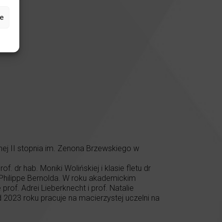
e
ej II stopnia im. Zenona Brzewskiego w
dr hab. Moniki Wolińskiej i klasie fletu dr
. Philippe Bernolda. W roku akademickim
f. Adrei Lieberknecht i prof. Natalie
23 roku pracuje na macierzystej uczelni na