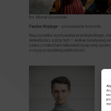
fot. Michał Grocholski
Paulina Wojdyga
– prowadzenie koncertu.
Nauczycielka wychowania przedszkolnego, edukat
delikatności, a przy tym – wulkan kreatywnej 
czasu z maluchami kilkunastotysięcznej społe
o muzyce
opolskiej publiczności.
Aby
do 
tec
prz
wyc