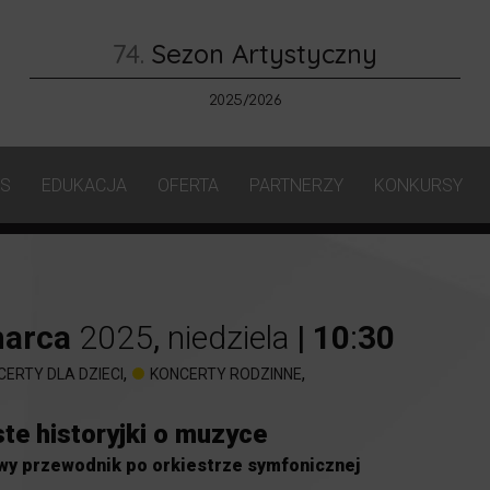
74.
Sezon Artystyczny
2025/2026
AS
EDUKACJA
OFERTA
PARTNERZY
KONKURSY
arca
2025
,
niedziela
|
10
:
30
,
,
CERTY DLA DZIECI
KONCERTY RODZINNE
te historyjki o muzyce
wy przewodnik po orkiestrze symfonicznej