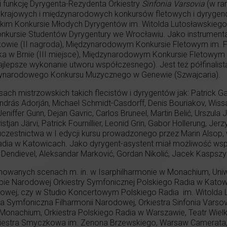
 funkcję Dyrygenta-Rezydenta Orkiestry
Sinfonia Varsovia
(w ra
iu krajowych i międzynarodowych konkursów fletowych i dyrygen
kim Konkursie Młodych Dyrygentów im. Witolda Lutosławskiego 
onkursie Studentów Dyrygentury we Wrocławiu. Jako instrumenta
e (II nagroda), Międzynarodowym Konkursie Fletowym im. Frie
 w Brnie (III miejsce), Międzynarodowym Konkursie Fletowym 
 najlepsze wykonanie utworu współczesnego). Jest też półfinal
dzynarodowego Konkursu Muzycznego w Genewie (Szwajcaria).
ach mistrzowskich takich flecistów i dyrygentów jak: Patrick Gall
, András Adorján, Michael Schmidt-Casdorff, Denis Bouriakov, Wis
niffer Gunn, Dejan Gavric, Carlos Bruneel, Martin Belić, Urszula 
stjan Järvi, Patrick Fournillier, Leonid Grin, Gabor Hollerung, Je
uczestnictwa w I edycji kursu prowadzonego przez Marin Alsop,
dia w Katowicach. Jako dyrygent-asystent miał możliwość wspó
 Dendievel, Aleksandar Marković, Gordan Nikolić, Jacek Kaspszy
mowanych scenach m. in. w Isarphilharmonie w Monachium, Uni
zibie Narodowej Orkiestry Symfonicznej Polskiego Radia w Ka
dowej, czy w Studio Koncertowym Polskiego Radia im. Witolda L
a Symfoniczna Filharmonii Narodowej, Orkiestra Sinfonia Varsovi
nachium, Orkiestra Polskiego Radia w Warszawie, Teatr Wielki 
iestra Smyczkowa im. Zenona Brzewskiego, Warsaw Camerata, 