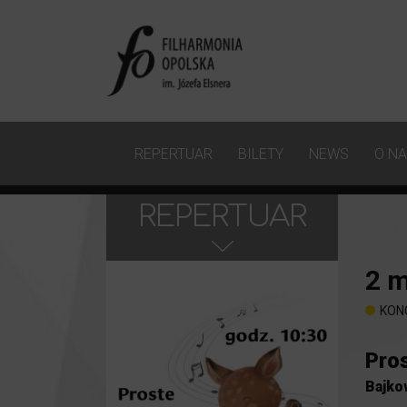
REPERTUAR
BILETY
NEWS
O N
REPERTUAR
2
m
KON
Pros
Bajko