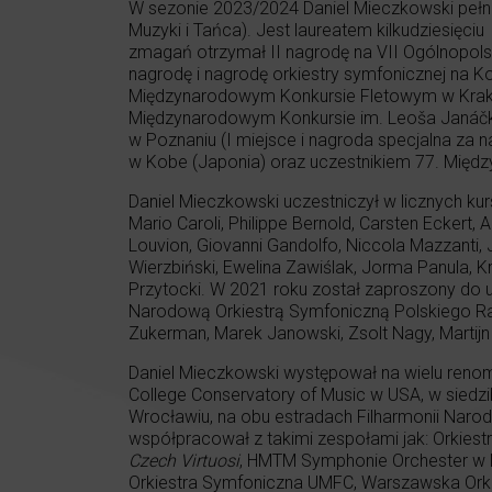
W sezonie 2023/2024 Daniel Mieczkowski pełni
Muzyki i Tańca). Jest laureatem kilkudziesięc
zmagań otrzymał II nagrodę na VII Ogólnopols
nagrodę i nagrodę orkiestry symfonicznej na K
Międzynarodowym Konkursie Fletowym w Krakowi
Międzynarodowym Konkursie im. Leoša Janáčka
w Poznaniu (I miejsce i nagroda specjalna za
w Kobe (Japonia) oraz uczestnikiem 77. Mię
Daniel Mieczkowski uczestniczył w licznych kurs
Mario Caroli, Philippe Bernold, Carsten Eckert
Louvion, Giovanni Gandolfo, Niccola Mazzanti, Je
Wierzbiński, Ewelina Zawiślak, Jorma Panula, Kri
Przytocki. W 2021 roku został zaproszony do 
Narodową Orkiestrą Symfoniczną Polskiego Ra
Zukerman, Marek Janowski, Zsolt Nagy, Martijn
Daniel Mieczkowski występował na wielu reno
College Conservatory of Music w USA, w sied
Wrocławiu, na obu estradach Filharmonii Naro
współpracował z takimi zespołami jak: Orkiestr
Czech Virtuosi
, HMTM Symphonie Orchester w Mo
Orkiestra Symfoniczna UMFC, Warszawska Ork