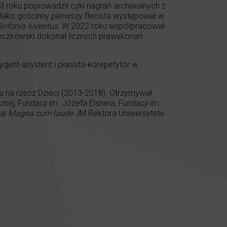
023 roku poprowadził cykl nagrań archiwalnych z
ako gościnny pierwszy flecista występował w
infonia Iuventus
. W 2022 roku współpracował
Mieczkowski dokonał licznych prawykonań
ent-asystent i pianista-korepetytor w
u na rzecz Dzieci (2013-2018). Otrzymywał
ej, Fundacji im. Józefa Elsnera, Fundacji im.
al
Magna cum laude
JM Rektora Uniwersytetu