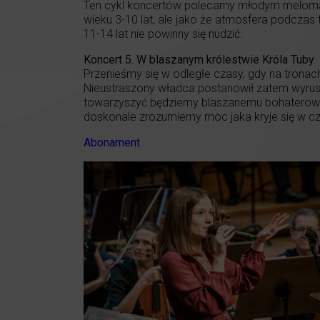
Ten cykl koncertów polecamy młodym melomano
wieku 3-10 lat, ale jako że atmosfera podczas
11-14 lat nie powinny się nudzić.
Koncert 5. W blaszanym królestwie Króla Tuby
Przenieśmy się w odległe czasy, gdy na tronach
Nieustraszony władca postanowił zatem wyrusz
towarzyszyć będziemy blaszanemu bohaterowi w
doskonale zrozumiemy moc jaka kryje się w cz
Abonament