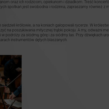
m oraz ich rodzicom, opiekunom i dziadkom. Treść koncertów
 tych spotkań jest swobodna i rodzinna, zapraszamy również z m
 siedzieli królowie, a na koniach galopowali rycerze. W króles
yć na poszukiwania mitycznej trąbki pokoju. A my, odważni me
 podróży za siódmą górę i za siódmy las. Przy dźwiękach uro
arach instrumentów dętych blaszanych.