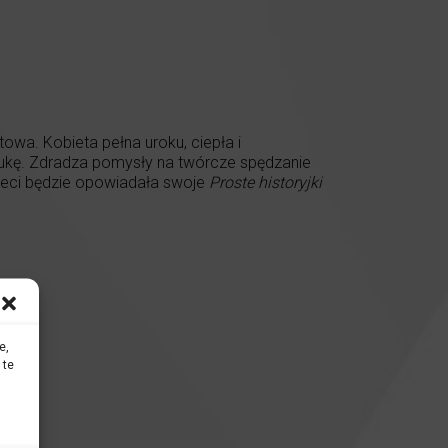
owa. Kobieta pełna uroku, ciepła i
ztukę. Zdradza pomysły na twórcze spędzanie
rzeci będzie opowiadała swoje
Proste historyjki
e,
 te