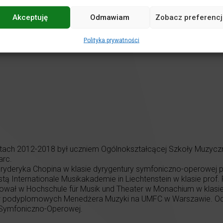
Akceptuję
Odmawiam
Zobacz preferencj
Polityka prywatności
latach 2012-2018 był uczniem Ogólnokształcącej Szkoły Muzyczn
arc.
eryka Chopina w klasie dyrygentury symfoniczno-operowej prof. 
tą Internationale Musikakademie in Liechtenstein w klasie prof
 w Hochschule für Musik und Theater w Monachium w klasie pro
 podyplomowych Menedżera Muzyki na UMFC w Warszawie. Od 20
 Symfoniczno-Operowej.