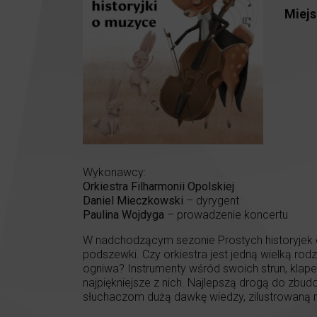
Miejs
Wykonawcy:
Orkiestra Filharmonii Opolskiej
Daniel Mieczkowski
– dyrygent
Paulina Wojdyga
– prowadzenie koncertu
W nadchodzącym sezonie Prostych historyjek o
podszewki. Czy orkiestra jest jedną wielką rod
ogniwa? Instrumenty wśród swoich strun, klapek,
najpiękniejsze z nich. Najlepszą drogą do zbud
słuchaczom dużą dawkę wiedzy, zilustrowaną n