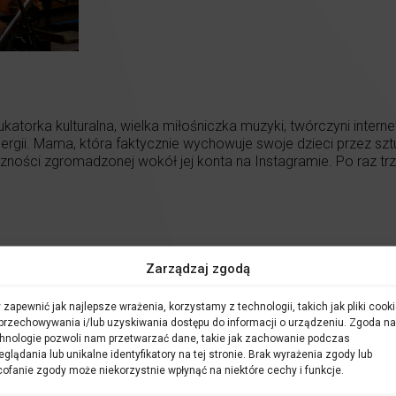
orka kulturalna, wielka miłośniczka muzyki, twórczyni internet
energii. Mama, która faktycznie wychowuje swoje dzieci przez s
czności zgromadzonej wokół jej konta na Instagramie. Po raz t
Zarządzaj zgodą
 zapewnić jak najlepsze wrażenia, korzystamy z technologii, takich jak pliki cooki
przechowywania i/lub uzyskiwania dostępu do informacji o urządzeniu. Zgoda na
hnologie pozwoli nam przetwarzać dane, takie jak zachowanie podczas
eglądania lub unikalne identyfikatory na tej stronie. Brak wyrażenia zgody lub
ofanie zgody może niekorzystnie wpłynąć na niektóre cechy i funkcje.