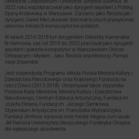
Orkiestrze
Leopoldinum
i Orkiestrze
Sinfonia Iuventus
. W
2022 roku współpracował jako dyrygent-asystent z Polską
Operą Królewską w Warszawie. Zarówno jako flecista jak i
dyrygent, Daniel Mieczkowski dokonał licznych prawykonań
utworów młodych kompozytorów polskich.
W latach 2016-2018 był dyrygentem Orkiestry Kameralna
N-Harmonia, zaś od 2019 do 2022 pracował jako dyrygent-
asystent i pianista-korepetytor w Warszawskim Chórze
Chłopięcym i Męskim. Jako flecista współtworzy
Parnas
Harp Ensemble
.
Jest stypendystą Programu
Młoda Polska
Ministra Kultury i
Dziedzictwa Narodowego oraz Krajowego Funduszu na
rzecz Dzieci (2013-2018). Otrzymywał także stypendia
Prezesa Rady Ministrów, Ministra Kultury i Dziedzictwa
Narodowego, Centrum Edukacji Artystycznej, Fundacji im.
Józefa Elsnera, Fundacji im. Jerzego Semkowa,
Stypendium Artystyczne im. Franciszka Wybrańczyka
Fundacji
Sinfonia Varsovia
oraz medal
Magna cum laude
JM Rektora Uniwersytetu Muzycznego Fryderyka Chopina
dla najlepszego absolwenta.