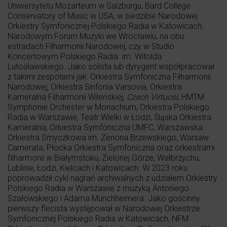
Uniwersytetu Mozarteum w Salzburgu, Bard College
Conservatory of Music w USA, w siedzibie Narodowej
Orkiestry Symfonicznej Polskiego Radia w Katowicach,
Narodowym Forum Muzyki we Wrocławiu, na obu
estradach Filharmonii Narodowej, czy w Studio
Koncertowym Polskiego Radia im. Witolda
Lutosławskiego. Jako solista lub dyrygent współpracował
z takimi zespołami jak: Orkiestra Symfoniczna Filharmonii
Narodowej, Orkiestra Sinfonia Varsovia, Orkiestra
Kameralna Filharmonii Wileńskiej,
Czech Virtuosi
, HMTM
Symphonie Orchester w Monachium, Orkiestra Polskiego
Radia w Warszawie, Teatr Wielki w Łodzi, Śląska Orkiestra
Kameralna, Orkiestra Symfoniczna UMFC, Warszawska
Orkiestra Smyczkowa im. Zenona Brzewskiego, Warsaw
Camerata, Płocka Orkiestra Symfoniczna oraz orkiestrami
filharmonii w Białymstoku, Zielonej Górze, Wałbrzychu,
Lublinie, Łodzi, Kielcach i Katowicach. W 2023 roku
poprowadził cykl nagrań archiwalnych z udziałem Orkiestry
Polskiego Radia w Warszawie z muzyką Antoniego
Szałowskiego i Adama Münchheimera. Jako gościnny
pierwszy flecista występował w Narodowej Orkiestrze
Symfonicznej Polskiego Radia w Katowicach, NFM