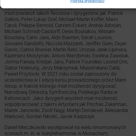
Polityka prywatności
Daniel Mieczkowski uczestniczył w licznych kursach
mistrzowskich takich flecistów i dyrygentów jak: Patrick
Gallois, Peter-Lukas Graf, Michael-Martin Kofler, Mario
Caroli, Philippe Bernold, Carsten Eckert, András Adorján,
Michael Schmidt-Casdorff, Denis Bouriakov, Wissam
Boustany, Carlo Jans, Aldo Baerten, Sarah Louvion,
Giovanni Gandolfo, Niccola Mazzanti, Jeniffer Gunn, Dejan
Gavric, Carlos Bruneel, Martin Belić, Urszula Janik-Lipińska,
Kazimierz Moszyński, Antoni Wierzbiński, Ewelina Zawiślak,
Jorma Panula, Kristjan Järvi, Patrick Fournillier, Leonid Grin,
Gabor Hollerung, Jerzy Maksymiuk, Massimiliano Caldi,
Paweł Przytocki. W 2021 roku został zaproszony do
uczestnictwa w I edycji kursu prowadzonego przez Marin
Alsop, w trakcie którego miał możliwość dyrygować
Narodową Orkiestrą Symfoniczną Polskiego Radia w
Katowicach. Jako dyrygent-asystent miał możliwość
współpracować z takimi Artystami jak Pinchas Zukerman,
Marek Janowski, Zsolt Nagy, Martijn Dendievel, Aleksandar
Marković, Gordan Nikolić, Jacek Kaspszyk.
Daniel Mieczkowski występował na wielu renomowanych
scenach m. in. w Isarphilharmonie w Monachium,