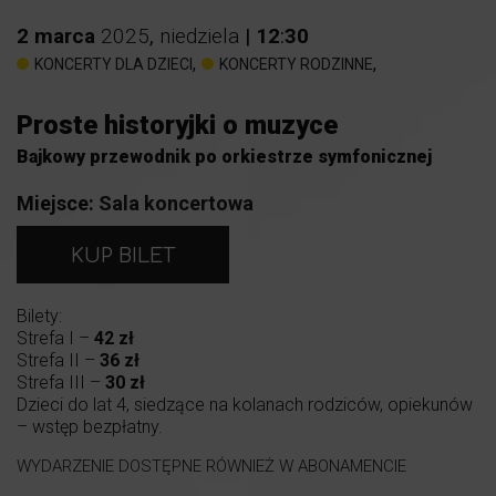
2
marca
2025
,
niedziela
|
12
:
30
,
,
KONCERTY DLA DZIECI
KONCERTY RODZINNE
Proste historyjki o muzyce
Bajkowy przewodnik po orkiestrze symfonicznej
Miejsce:
Sala koncertowa
KUP BILET
Bilety:
Strefa I –
42 zł
Strefa II –
36 zł
Strefa III –
30 zł
Dzieci do lat 4, siedzące na kolanach rodziców, opiekunów
– wstęp bezpłatny.
WYDARZENIE DOSTĘPNE RÓWNIEŻ W ABONAMENCIE