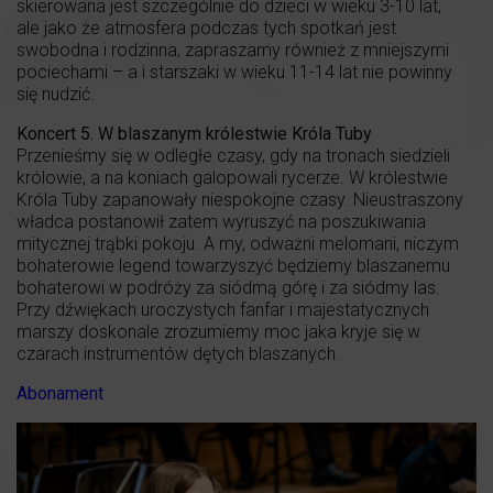
skierowana jest szczególnie do dzieci w wieku 3-10 lat,
ale jako że atmosfera podczas tych spotkań jest
swobodna i rodzinna, zapraszamy również z mniejszymi
pociechami – a i starszaki w wieku 11-14 lat nie powinny
się nudzić.
Koncert 5. W blaszanym królestwie Króla Tuby
Przenieśmy się w odległe czasy, gdy na tronach siedzieli
królowie, a na koniach galopowali rycerze. W królestwie
Króla Tuby zapanowały niespokojne czasy. Nieustraszony
władca postanowił zatem wyruszyć na poszukiwania
mitycznej trąbki pokoju. A my, odważni melomani, niczym
bohaterowie legend towarzyszyć będziemy blaszanemu
bohaterowi w podróży za siódmą górę i za siódmy las.
Przy dźwiękach uroczystych fanfar i majestatycznych
marszy doskonale zrozumiemy moc jaka kryje się w
czarach instrumentów dętych blaszanych.
Abonament