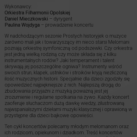
Wykonawcy:
Orkiestra Filharmonii Opolskiej
Daniel Mieczkowski
– dyrygent
Paulina Wojdyga
– prowadzenie koncertu
W nadchodzącym sezonie Prostych historyjek o muzyce
zarówno mali jak i towarzyszący im nieco starsi Melomani
poznają orkiestrę symfoniczną od podszewki. Czy orkiestra
jest jedną wielką rodziną czy może składa się z kilku
instrumentalnych rodów? Jaki temperament i talent
skrywają jej poszczególne ogniwa? Instrumenty wśród
swoich strun, klapek, ustników i stroików kryją niezliczoną
ilość muzycznych historii. Specjalnie dla dzieci zgodziły się
opowiedzieć najpiękniejsze z nich. Najlepszą drogą do
zbudowania przyjaźni z muzyką poważną jest jej
zrozumienie i regularne spotkania na żywo. Każdy koncert
zaoferuje słuchaczom dużą dawkę wiedzy, zilustrowaną
najwspanialszymi dziełami muzyki klasycznej i oprawioną w
przystępne dla dzieci bajkowe opowieści.
Ten cykl koncertów polecamy młodym melomanom oraz
ich rodzicom, opiekunom i dziadkom. Treść koncertów