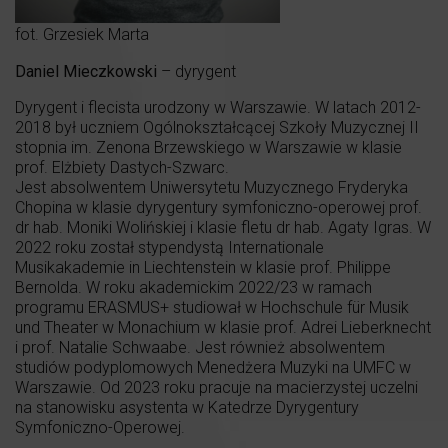
fot. Grzesiek Marta
Daniel Mieczkowski
– dyrygent
Dyrygent i flecista urodzony w Warszawie. W latach 2012-
2018 był uczniem Ogólnokształcącej Szkoły Muzycznej II
stopnia im. Zenona Brzewskiego w Warszawie w klasie
prof. Elżbiety Dastych-Szwarc.
Jest absolwentem Uniwersytetu Muzycznego Fryderyka
Chopina w klasie dyrygentury symfoniczno-operowej prof.
dr hab. Moniki Wolińskiej i klasie fletu dr hab. Agaty Igras. W
2022 roku został stypendystą Internationale
Musikakademie in Liechtenstein w klasie prof. Philippe
Bernolda. W roku akademickim 2022/23 w ramach
programu ERASMUS+ studiował w Hochschule für Musik
und Theater w Monachium w klasie prof. Adrei Lieberknecht
i prof. Natalie Schwaabe. Jest również absolwentem
studiów podyplomowych Menedżera Muzyki na UMFC w
Warszawie. Od 2023 roku pracuje na macierzystej uczelni
na stanowisku asystenta w Katedrze Dyrygentury
Symfoniczno-Operowej.