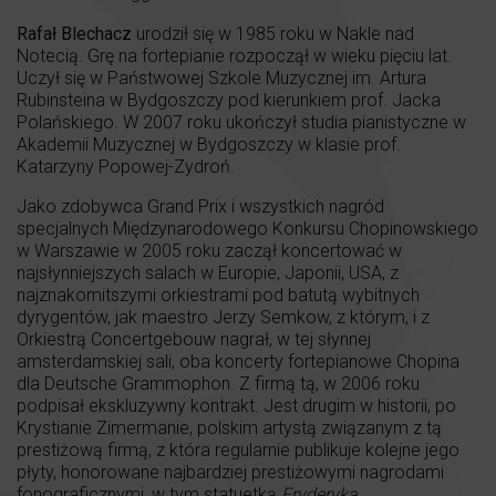
Rafał Blechacz
urodził się w 1985 roku w Nakle nad
Notecią. Grę na fortepianie rozpoczął w wieku pięciu lat.
Uczył się w Państwowej Szkole Muzycznej im. Artura
Rubinsteina w Bydgoszczy pod kierunkiem prof. Jacka
Polańskiego. W 2007 roku ukończył studia pianistyczne w
Akademii Muzycznej w Bydgoszczy w klasie prof.
Katarzyny Popowej-Zydroń.
Jako zdobywca Grand Prix i wszystkich nagród
specjalnych Międzynarodowego Konkursu Chopinowskiego
w Warszawie w 2005 roku zaczął koncertować w
najsłynniejszych salach w Europie, Japonii, USA, z
najznakomitszymi orkiestrami pod batutą wybitnych
dyrygentów, jak maestro Jerzy Semkow, z którym, i z
Orkiestrą Concertgebouw nagrał, w tej słynnej
amsterdamskiej sali, oba koncerty fortepianowe Chopina
dla Deutsche Grammophon. Z firmą tą, w 2006 roku
podpisał ekskluzywny kontrakt. Jest drugim w historii, po
Krystianie Zimermanie, polskim artystą związanym z tą
prestiżową firmą, z która regularnie publikuje kolejne jego
płyty, honorowane najbardziej prestiżowymi nagrodami
fonograficznymi, w tym statuetką
Fryderyka
.