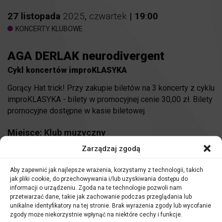
27
listopada
2025
,
czwartek
|
19
:
00
KONCERTY KLUBOWE
AGA DERLAK neurodivergent
Cykl koncertów improKLASYKA
Gorący Hat trick! Przy zakupie biletów na 3 koncerty z cyklu
improKLASYKA - bilety w promocyjnej cenie 30,00 zł. Bilety
promocyjne dostępne w kasie biletowej.
Miejsce:
Klub muzyczny
Zarządzaj zgodą
KUP BILET
Aby zapewnić jak najlepsze wrażenia, korzystamy z technologii, takich
jak pliki cookie, do przechowywania i/lub uzyskiwania dostępu do
50 zł
informacji o urządzeniu. Zgoda na te technologie pozwoli nam
przetwarzać dane, takie jak zachowanie podczas przeglądania lub
unikalne identyfikatory na tej stronie. Brak wyrażenia zgody lub wycofanie
zgody może niekorzystnie wpłynąć na niektóre cechy i funkcje.
Aga Derlak – piano