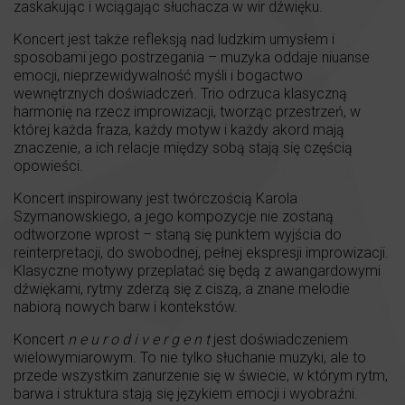
zaskakując i wciągając słuchacza w wir dźwięku.
Koncert jest także refleksją nad ludzkim umysłem i
sposobami jego postrzegania – muzyka oddaje niuanse
emocji, nieprzewidywalność myśli i bogactwo
wewnętrznych doświadczeń. Trio odrzuca klasyczną
harmonię na rzecz improwizacji, tworząc przestrzeń, w
której każda fraza, każdy motyw i każdy akord mają
znaczenie, a ich relacje między sobą stają się częścią
opowieści.
Koncert inspirowany jest twórczością Karola
Szymanowskiego, a jego kompozycje nie zostaną
odtworzone wprost – staną się punktem wyjścia do
reinterpretacji, do swobodnej, pełnej ekspresji improwizacji.
Klasyczne motywy przeplatać się będą z awangardowymi
dźwiękami, rytmy zderzą się z ciszą, a znane melodie
nabiorą nowych barw i kontekstów.
Koncert
n e u r o d i v e r g e n t
jest doświadczeniem
wielowymiarowym. To nie tylko słuchanie muzyki, ale to
przede wszystkim zanurzenie się w świecie, w którym rytm,
barwa i struktura stają się językiem emocji i wyobraźni.