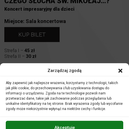
CZEGO SŁUCHA ŚW. MIKOŁAJ...?
Koncert impresaryjny dla dzieci
Miejsce:
Sala koncertowa
KUP BILET
Strefa I –
45 zł
Strefa II –
30 zł
Zarządzaj zgodą
Aby zapewnić jak najlepsze wrażenia, korzystamy z technologii, takich
jak pliki cookie, do przechowywania i/lub uzyskiwania dostępu do
informacji o urządzeniu. Zgoda na te technologie pozwoli nam
przetwarzać dane, takie jak zachowanie podczas przeglądania lub
unikalne identyfikatory na tej stronie. Brak wyrażenia zgody lub wycofanie
zgody może niekorzystnie wpłynąć na niektóre cechy i funkcje.
Junior Opole Orkiestra
JOO!
Szymon Klimański –
dyrygent
Akceptuję
W programie: