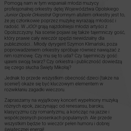
Pomogą nam w tym wspaniali młodzi muzycy
profesjonalnej orkiestry dętej Województwa Opolskiego
Junior Opole Orkiestra
! Ogromnym atutem orkiestry jest to,
że jej członkowie poprzez muzykę wyrażają młodość i
radość. W
JOO!
grają najzdolniejsi młodzi artyści z
Opolszczyzny. Na scenie pojawi się także tajemniczy gość,
który prawie cały wieczór spędzi niewidzialny dla
publiczności… Młody dyrygent Szymon Klimański, poza
poprowadzeniem orkiestry spróbuje również nawiązać z
nim rozmowę. Czy mu się to uda? Czy tajemniczy gość
ujawni swoją twarz? Czy orkiestra i publiczność dowiedzą
się czego słucha Święty Mikołaj?
Jednak to przede wszystkim obecność dzieci (także na
scenie!) okaże się być kluczowym elementem w
rozwikłaniu zagadki wieczoru.
Zapraszamy na wyjątkowy koncert wypełniony muzyką
różnych epok, zaczynając od renesansu, baroku,
klasycyzmu czy romantyzmu, a kończąc na jazzie i
współczesnych piosenkach popularnych. Ale przede
wszystkim będzie to wieczór pełen humoru i dobrej
świątecznej energii!