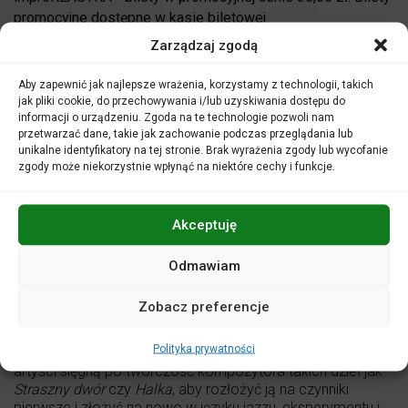
promocyjne dostępne w kasie biletowej.
Zarządzaj zgodą
Miejsce:
Klub muzyczny
Aby zapewnić jak najlepsze wrażenia, korzystamy z technologii, takich
KUP BILET
jak pliki cookie, do przechowywania i/lub uzyskiwania dostępu do
informacji o urządzeniu. Zgoda na te technologie pozwoli nam
przetwarzać dane, takie jak zachowanie podczas przeglądania lub
50 zł
unikalne identyfikatory na tej stronie. Brak wyrażenia zgody lub wycofanie
zgody może niekorzystnie wpłynąć na niektóre cechy i funkcje.
Kajetan Galas
– organy Hammonda
Akceptuję
Margo Zuber
– śpiew
Grzegorz Pałka
– jazzowy zestaw perkusyjny
Odmawiam
Czy utwory Moniuszki dobrze komponują się z jazzem?
Zespół wybitnych improwizatorów udowodni, że klasyka
Zobacz preferencje
polskiej muzyki romantycznej może stać się punktem
wyjścia do swobodnej, współczesnej interpretacji. W
Polityka prywatności
ramach koncertu De(KON)strukcje jazzowe – Moniuszko,
artyści sięgną po twórczość kompozytora takich dzieł jak
Straszny dwór
czy
Halka
, aby rozłożyć ją na czynniki
pierwsze i złożyć na nowo w języku jazzu, eksperymentu i