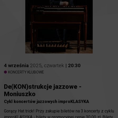
4
września
2025
,
czwartek
|
20
:
30
KONCERTY KLUBOWE
De(KON)strukcje jazzowe -
Moniuszko
Cykl koncertów jazzowych improKLASYKA
Gorący Hat trick! Przy zakupie biletów na 3 koncerty z cyklu
improKLASYKA - bilety w promocyjnej cenie 30,00 zł. Bilety