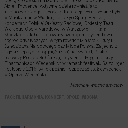
Operą Królewską La Monnaie w Brukseli oraz z Festiwalem
Aix-en-Provence. Aktywnie działa również jako
kompozytor. Jego utwory i orkiestracje wykonywane były
w Musikverein w Wiedniu, na Tokyo Spring Festival, na
koncertach Polskiej Orkiestry Radiowej, Orkiestry Teatru
Wielkiego-Opery Narodowej w Warszawie i in. Rafał
Kłoczko został uhonorowany szeregiem stypendiów i
nagród artystycznych, w tym również Ministra Kultury i
Dziedzictwa Narodowego czy Młoda Polska. Za jedno z
najważniejszych osiągnięć uznać należy fakt, iż jako
pierwszy Polak pełnił funkcję asystenta dyrygenta przy
Filharmonikach Wiedeńskich w ramach festiwalu Salzburger
Festspiele 2016, by rok później rozpocząć staż dyrygencki
w Operze Wiedeńskiej.
Materiały własne artystów.
,
,
,
FILHARMONIA
KONCERT
OPOLE
WIOSNA