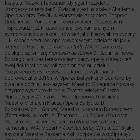
Instytutu Muzyki i Tańca, jak „dyrygent-rezydent” i
„kompozytor-rezydent”. Związany jest na stałe z Akademią
Operową przy TW-ON w Warszawie, zespołem Cappella
Gedanensis i Pomorskim Towarzystwem Muzycznym.
Poprowadził już kilkaset koncertów kameralnych i
symfonicznych, a także – również jako kierownik muzyczny
– kilkanaście tytułów operowych; w tym dzieła takie jak
Il
Trittico
G. Pucciniego,
Cosí fan tutte
W.A. Mozarta czy
polską prapremierę
Franceski da Rimini
S. Rachmaninowa.
Szczególnym zainteresowaniem darzy operę, dlatego też
swój doktorat poświęcił zapomnianemu dziełu L.
Różyckiego
Eros i Psyche
, do którego wykonania
doprowadził w 2015 r. w Operze Bałtyckiej w Gdańsku, by
dwa lata później jako asystent Maestro Grzegorza Nowaka
przygotowywać to dzieło w Teatrze Wielkim-Operze
Narodowej w Warszawie. Współpracował również z
Maestro Michałem Klauzą (Opera Bałtycka, D.
Szostakowicz –
Gracze
), Maestro Łukaszem Borowiczem
(Teatr Wielki w Łodzi, A. Tansman –
La Toison d’Or
) oraz
Maestro Friedrichem Haiderem (Warszawska Opera
Kameralna, W.A. Mozart –
Cosí fan tutte
). W roku 2018 jako
asystent Maestro Bassema Akiki rozpoczął współpracę z