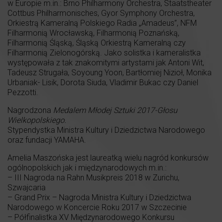
w Europie m.in.: Brno Philharmony Orchestra, Staatstheater
Cottbus Philharmonisches, Gyor Symphony Orchestra,
Orkiestrą Kameralną Polskiego Radia „Amadeus”, NFM
Filharmonią Wrocławską, Filharmonią Poznańską,
Filharmonią Śląską, Śląską Orkiestrą Kameralną czy
Filharmonią Zielonogórską. Jako solistka i kameralistka
występowała z tak znakomitymi artystami jak Antoni Wit,
Tadeusz Strugała, Soyoung Yoon, Bartłomiej Nizioł, Monika
Urbaniak- Lisik, Dorota Siuda, Vladimir Bukac czy Daniel
Pezzotti.
Nagrodzona
Medalem Młodej Sztuki 2017-Głosu
Wielkopolskiego.
Stypendystka Ministra Kultury i Dziedzictwa Narodowego
oraz fundacji YAMAHA.
Amelia Maszońska jest laureatką wielu nagród konkursów
ogólnopolskich jak i międzynarodowych m.in.:
– III Nagroda na Rahn Musikpreis 2018 w Zurichu,
Szwajcaria
– Grand Prix – Nagroda Ministra Kultury i Dziedzictwa
Narodowego w Koncercie Roku 2017 w Szczecinie
– Półfinalistka XV Międzynarodowego Konkursu