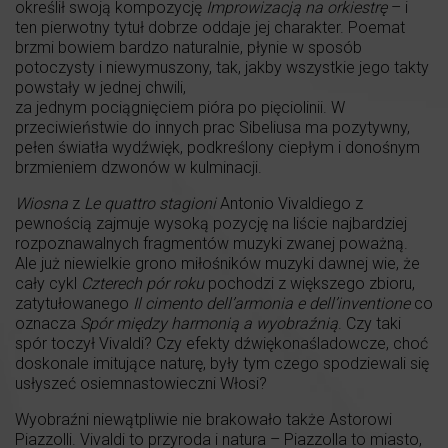
określił swoją kompozycję
Improwizacją na orkiestrę
– i
ten pierwotny tytuł dobrze oddaje jej charakter. Poemat
brzmi bowiem bardzo naturalnie, płynie w sposób
potoczysty i niewymuszony, tak, jakby wszystkie jego takty
powstały w jednej chwili,
za jednym pociągnięciem pióra po pięciolinii. W
przeciwieństwie do innych prac Sibeliusa ma pozytywny,
pełen światła wydźwięk, podkreślony ciepłym i donośnym
brzmieniem dzwonów w kulminacji.
Wiosna
z
Le quattro stagioni
Antonio Vivaldiego z
pewnością zajmuje wysoką pozycję na liście najbardziej
rozpoznawalnych fragmentów muzyki zwanej poważną.
Ale już niewielkie grono miłośników muzyki dawnej wie, że
cały cykl
Czterech pór roku
pochodzi z większego zbioru,
zatytułowanego
Il cimento dell’armonia e dell’inventione
co
oznacza
Spór między harmonią a wyobraźnią
. Czy taki
spór toczył Vivaldi? Czy efekty dźwiękonaśladowcze, choć
doskonale imitujące naturę, były tym czego spodziewali się
usłyszeć osiemnastowieczni Włosi?
Wyobraźni niewątpliwie nie brakowało także Astorowi
Piazzolli. Vivaldi to przyroda i natura – Piazzolla to miasto,