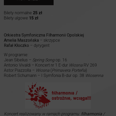
Bilety normalne
25 zł
Bilety ulgowe
15 zł
Orkiestra Symfoniczna Filharmonii Opolskiej
Amelia Maszońska
– skrzypce
Rafał Kłoczko
– dyrygent
W programie:
Jean Sibelius –
Spring Song
op. 16
Antonio Vivaldi – Koncert nr 1 E-dur
Wiosna
RV 269
Astor Piazzolla –
Wiosna
(
Primavera Porteña
)
Robert Schumann – I Symfonia B-dur op. 38
Wiosenna
Koncert realizowany w ramach programu
filharmonia /