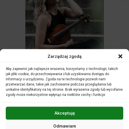
Zarządzaj zgodą
Aby zapewnić jak najlepsze wrażenia, korzystamy z technologii, takich
jak pliki cookie, do przechowywania i/lub uzyskiwania dostępu do
informacji o urządzeniu. Zgoda na te technologie pozwoli nam
przetwarzać dane, takie jak zachowanie podczas przeglądania lub
Amelia Maszońska
przez recenzentów zaliczana jest do
unikalne identyfikatory na tej stronie. Brak wyrażenia zgody lub wycofanie
zgody może niekorzystnie wpłynąć na niektóre cechy i funkcje.
najlepszych skrzypków młodego pokolenia. Podkreślają
oni jej talent, wrażliwość muzyczną, walory interpretacyjne.
Te zalety oraz ciągła praca młodej artystki nad
doskonaleniem warsztatu muzycznego zaowocowały
Akceptuję
nagrodami, stypendiami i możliwością koncertowania z
najlepszymi. Rozpoczęła naukę gry na skrzypcach w wieku
Odmawiam