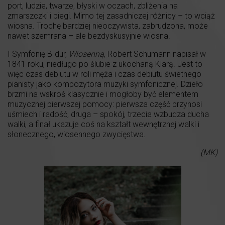
port, ludzie, twarze, błyski w oczach, zbliżenia na
zmarszczki i piegi. Mimo tej zasadniczej różnicy – to wciąż
wiosna. Trochę bardziej nieoczywista, zabrudzona, może
nawet szemrana – ale bezdyskusyjnie wiosna.
I Symfonię B-dur,
Wiosenną
, Robert Schumann napisał w
1841 roku, niedługo po ślubie z ukochaną Klarą. Jest to
więc czas debiutu w roli męża i czas debiutu świetnego
pianisty jako kompozytora muzyki symfonicznej. Dzieło
brzmi na wskroś klasycznie i mogłoby być elementem
muzycznej pierwszej pomocy: pierwsza część przynosi
uśmiech i radość, druga – spokój, trzecia wzbudza ducha
walki, a finał ukazuje coś na kształt wewnętrznej walki i
słonecznego, wiosennego zwycięstwa.
(MK)