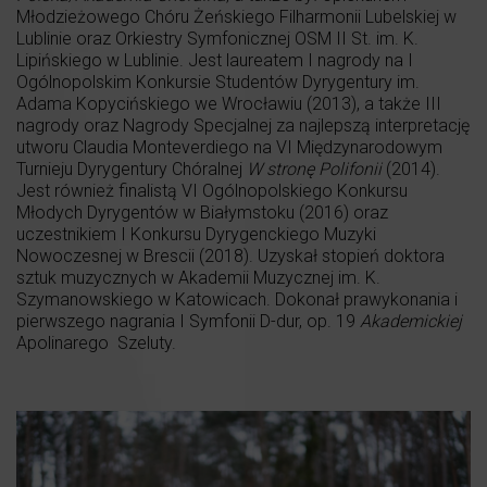
Młodzieżowego Chóru Żeńskiego Filharmonii Lubelskiej w
Lublinie oraz Orkiestry Symfonicznej OSM II St. im. K.
Lipińskiego w Lublinie. Jest laureatem I nagrody na I
Ogólnopolskim Konkursie Studentów Dyrygentury im.
Adama Kopycińskiego we Wrocławiu (2013), a także III
nagrody oraz Nagrody Specjalnej za najlepszą interpretację
utworu Claudia Monteverdiego na VI Międzynarodowym
Turnieju Dyrygentury Chóralnej
W stronę Polifonii
(2014).
Jest również finalistą VI Ogólnopolskiego Konkursu
Młodych Dyrygentów w Białymstoku (2016) oraz
uczestnikiem I Konkursu Dyrygenckiego Muzyki
Nowoczesnej w Brescii (2018). Uzyskał stopień doktora
sztuk muzycznych w Akademii Muzycznej im. K.
Szymanowskiego w Katowicach. Dokonał prawykonania i
pierwszego nagrania I Symfonii D-dur, op. 19
Akademickiej
Apolinarego Szeluty.