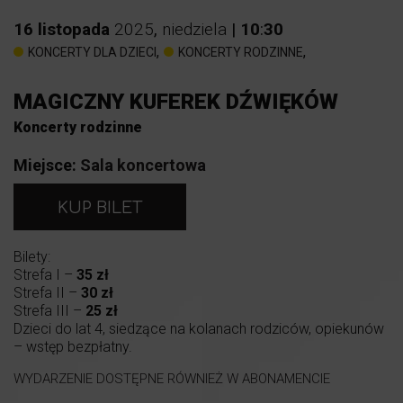
16
listopada
2025
,
niedziela
|
10
:
30
,
,
KONCERTY DLA DZIECI
KONCERTY RODZINNE
MAGICZNY KUFEREK DŹWIĘKÓW
Koncerty rodzinne
Miejsce:
Sala koncertowa
KUP BILET
Bilety:
Strefa I –
35 zł
Strefa II –
30 zł
Strefa III –
25 zł
Dzieci do lat 4, siedzące na kolanach rodziców, opiekunów
– wstęp bezpłatny.
WYDARZENIE DOSTĘPNE RÓWNIEŻ W ABONAMENCIE