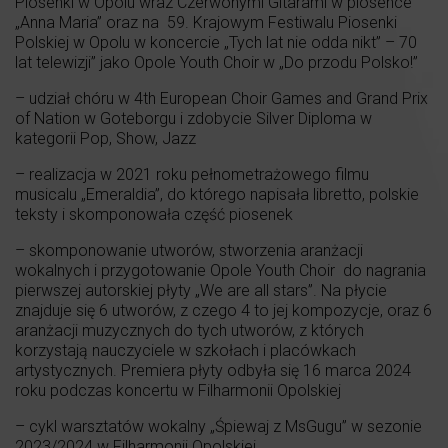
Piosenki w Opolu wraz Czerwonymi Gitarami w piosence
„Anna Maria” oraz na 59. Krajowym Festiwalu Piosenki
Polskiej w Opolu w koncercie „Tych lat nie odda nikt” – 70
lat telewizji” jako Opole Youth Choir w „Do przodu Polsko!”
– udział chóru w 4th European Choir Games and Grand Prix
of Nation w Goteborgu i zdobycie Silver Diploma w
kategorii Pop, Show, Jazz
– realizacja w 2021 roku pełnometrażowego filmu
musicalu „Emeraldia”, do którego napisała libretto, polskie
teksty i skomponowała część piosenek
– skomponowanie utworów, stworzenia aranżacji
wokalnych i przygotowanie Opole Youth Choir do nagrania
pierwszej autorskiej płyty „We are all stars”. Na płycie
znajduje się 6 utworów, z czego 4 to jej kompozycje, oraz 6
aranżacji muzycznych do tych utworów, z których
korzystają nauczyciele w szkołach i placówkach
artystycznych. Premiera płyty odbyła się 16 marca 2024
roku podczas koncertu w Filharmonii Opolskiej
– cykl warsztatów wokalny „Śpiewaj z MsGugu” w sezonie
2023/2024 w Filharmonii Opolskiej