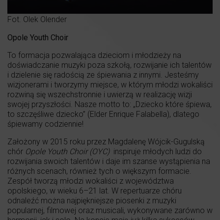
Fot. Olek Olender
Opole Youth Choir
To formacja pozwalająca dzieciom i młodzieży na
doświadczanie muzyki poza szkołą, rozwijanie ich talentów
i dzielenie się radością ze śpiewania z innymi. Jesteśmy
wizjonerami i tworzymy miejsce, w którym młodzi wokaliści
rozwiną się wszechstronnie i uwierzą w realizację wizji
swojej przyszłości. Nasze motto to: „Dziecko które śpiewa,
to szczęśliwe dziecko” (Elder Enrique Falabella), dlatego
śpiewamy codziennie!
Założony w 2015 roku przez Magdalenę Wójcik-Gugulską
chór
Opole Youth Choir (OYC)
inspiruje młodych ludzi do
rozwijania swoich talentów i daje im szanse wystąpienia na
różnych scenach, również tych o większym formacie.
Zespół tworzą młodzi wokaliści z województwa
opolskiego, w wieku 6–21 lat. W repertuarze chóru
odnaleźć można najpiękniejsze piosenki z muzyki
popularnej, filmowej oraz musicali, wykonywane zarówno w