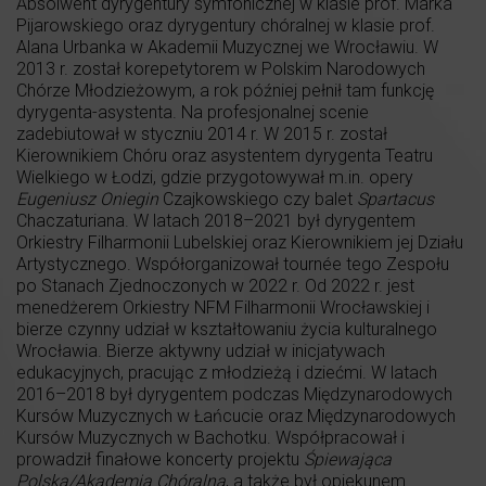
Absolwent dyrygentury symfonicznej w klasie prof. Marka
Pijarowskiego oraz dyrygentury chóralnej w klasie prof.
Alana Urbanka w Akademii Muzycznej we Wrocławiu. W
2013 r. został korepetytorem w Polskim Narodowych
Chórze Młodzieżowym, a rok później pełnił tam funkcję
dyrygenta-asystenta. Na profesjonalnej scenie
zadebiutował w styczniu 2014 r. W 2015 r. został
Kierownikiem Chóru oraz asystentem dyrygenta Teatru
Wielkiego w Łodzi, gdzie przygotowywał m.in. opery
Eugeniusz Oniegin
Czajkowskiego czy balet
Spartacus
Chaczaturiana. W latach 2018–2021 był dyrygentem
Orkiestry Filharmonii Lubelskiej oraz Kierownikiem jej Działu
Artystycznego. Współorganizował tournée tego Zespołu
po Stanach Zjednoczonych w 2022 r. Od 2022 r. jest
menedżerem Orkiestry NFM Filharmonii Wrocławskiej i
bierze czynny udział w kształtowaniu życia kulturalnego
Wrocławia. Bierze aktywny udział w inicjatywach
edukacyjnych, pracując z młodzieżą i dziećmi. W latach
2016–2018 był dyrygentem podczas Międzynarodowych
Kursów Muzycznych w Łańcucie oraz Międzynarodowych
Kursów Muzycznych w Bachotku. Współpracował i
prowadził finałowe koncerty projektu
Śpiewająca
Polska/Akademia Chóralna
, a także był opiekunem