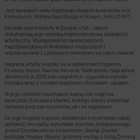
Jest laureatem wielu międzynarodowych konkursów, m.in.
Konkursu im. Waltera Naumburga w Nowym Jorku (1997).
Recitale oraz koncerty w Europie, USA i Japonii
dokumentują jego szeroką międzynarodową działalność
artystyczną. Występował na najważniejszych
międzynarodowych festiwalach muzycznych i
współpracował z czołowymi orkiestrami na całym świecie.
Nagrania artysty ukazały się w wytwórniach Hyperion,
Etcetera, Naxos, Navona Records, Radioservis i Supraphon,
dla których w 2005 roku nagrał m.in.
Cygańskie melodie
Dvořáka wraz z czeskim barytonem Romanem Janálem.
W jego szerokim repertuarze ważną rolę odgrywa
twórczość Bohuslava Martinů, którego utwory prezentuje
zarówno podczas koncertów, jak i na nagraniach.
Do jego bogatej krajowej działalności koncertowej należy
wymienić chociażby wykonanie
Kwintetu fortepianowego
g-moll
Szostakowicza z kwartetem
Škamp Quartet
podczas
Praskiej Wiosny
, gościnny występ z Soňą Červeną