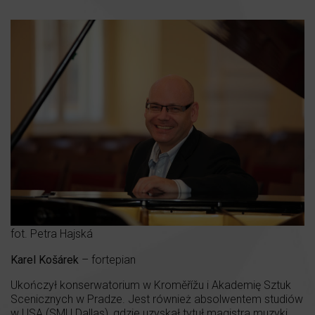
fot. Petra Hajská
Karel Košárek
– fortepian
Ukończył konserwatorium w Kroměřížu i Akademię Sztuk
Scenicznych w Pradze. Jest również absolwentem studiów
w USA (SMU Dallas), gdzie uzyskał tytuł magistra muzyki.