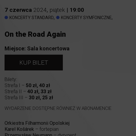
7
czerwca
2024
,
piątek
|
19
:
00
,
,
KONCERTY STANDARD
KONCERTY SYMFONICZNE
On the Road Again
Miejsce:
Sala koncertowa
KUP BILET
Bilety:
Strefa I –
50 zł, 40 zł
Strefa II –
40 zł, 33 zł
Strefa III –
30 zł, 25 zł
WYDARZENIE DOSTĘPNE RÓWNIEŻ W ABONAMENCIE
Orkiestra Filharmonii Opolskiej
Karel Košárek
– fortepian
Przemysław Neumann
– dyrygent