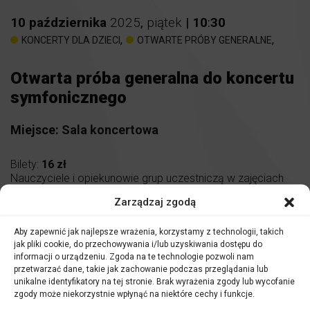
10
października
2025
,
piątek
|
10
:
30
,
,
KONCERTY DLA DZIECI
OTWARTE PRÓBY GENERALNE
Otwarta próba generalna do koncertu
symfonicznego
Miejsce:
Sala koncertowa
Bilety:
16 zł
Nauczyciele i opiekunowie grup uczestniczą w zajęciach
nieodpłatnie.
Zarządzaj zgodą
Aby zapewnić jak najlepsze wrażenia, korzystamy z technologii, takich
Serdecznie zapraszamy
uczniów szkół podstawowych
jak pliki cookie, do przechowywania i/lub uzyskiwania dostępu do
oraz ponadpodstawowych
na spotkania z zaproszonymi
informacji o urządzeniu. Zgoda na te technologie pozwoli nam
przez nas dyrygentami, solistami, a także muzykami
przetwarzać dane, takie jak zachowanie podczas przeglądania lub
Filharmonii Opolskiej!
unikalne identyfikatory na tej stronie. Brak wyrażenia zgody lub wycofanie
zgody może niekorzystnie wpłynąć na niektóre cechy i funkcje.
Piątkowe poranki w Filharmonii Opolskiej nie są kolejnym