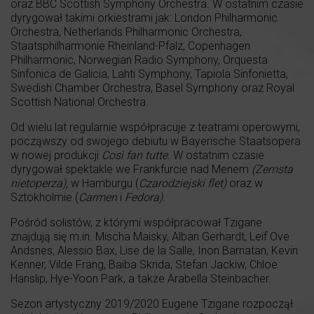
oraz BBC Scottish Symphony Orchestra. W ostatnim czasie
dyrygował takimi orkiestrami jak: London Philharmonic
Orchestra, Netherlands Philharmonic Orchestra,
Staatsphilharmonie Rheinland-Pfalz, Copenhagen
Philharmonic, Norwegian Radio Symphony, Orquesta
Sinfonica de Galicia, Lahti Symphony, Tapiola Sinfonietta,
Swedish Chamber Orchestra, Basel Symphony oraz Royal
Scottish National Orchestra.
Od wielu lat regularnie współpracuje z teatrami operowymi,
począwszy od swojego debiutu w Bayerische Staatsopera
w nowej produkcji
Così fan tutte.
W ostatnim czasie
dyrygował spektakle we Frankfurcie nad Menem
(Zemsta
nietoperza),
w Hamburgu (
Czarodziejski flet)
oraz w
Sztokholmie (
Carmen
i
Fedora).
Pośród solistów, z którymi współpracował Tzigane
znajdują się m.in. Mischa Maisky, Alban Gerhardt, Leif Ove
Andsnes, Alessio Bax, Lise de la Salle, Inon Barnatan, Kevin
Kenner, Vilde Frang, Baiba Skrida, Stefan Jackiw, Chloe
Hanslip, Hye-Yoon Park, a także Arabella Steinbacher.
Sezon artystyczny 2019/2020 Eugene Tzigane rozpoczął