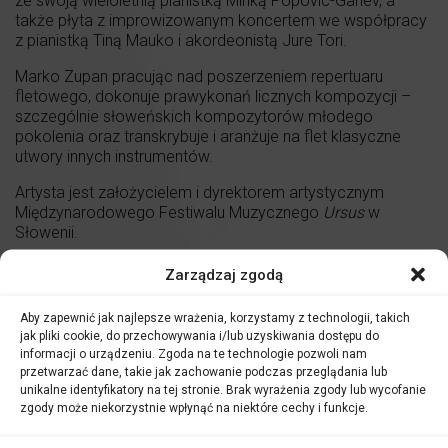
ze swoją wieloletnią pianistką Minką Popovic-Ganev, a
także płyta z improwizowanym koncertem we współpracy
z pianistką Tiną Mauko i akordeonistą Jure Tori.
Marko Zupan pracując nad poszerzeniem repertuaru
fletowego, dokonuje prawykonań licznych kompozycji –
szczególnie słoweńskich kompozytorów młodego
pokolenia oraz transkrybuje i aranżuje na flet klasyczne
utwory innych instrumentów.
Artysta jest założycielem i dyrektorem artystycznym
Międzynarodowego Festiwalu Muzycznego
Ursus
w
Słowenii.
Ankieta
Zarządzaj zgodą
Moje ulubione miejsce na ziemi to
Aby zapewnić jak najlepsze wrażenia, korzystamy z technologii, takich
jak pliki cookie, do przechowywania i/lub uzyskiwania dostępu do
to miejsce, w którym w tej chwili jestem. W czasie koncertu
informacji o urządzeniu. Zgoda na te technologie pozwoli nam
będzie to Sala koncertowa Filharmonii Opolskiej.
przetwarzać dane, takie jak zachowanie podczas przeglądania lub
unikalne identyfikatory na tej stronie. Brak wyrażenia zgody lub wycofanie
Gdybym nie był muzykiem, pewnie byłbym
zgody może niekorzystnie wpłynąć na niektóre cechy i funkcje.
zagubiony.