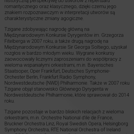
historyczną perspektywę do utworów z repertuaru
romantycznego oraz klasycznego, dzięki czemu jego
znakiem rozpoznawczym w interpretacji utworów są
charakterystyczne zmiany agogiczne.
Tzigane zdobywając nagrodę główną na
Międzynarodowym Konkursie Dyrygentów im. Grzegorza
Fitelberga w 2007 roku, a także drugą nagrodę na
Międzynarodowym Konkursie Sir Georga Soltiego, uzyskał
rozgłos w bardzo młodym wieku. Wygrane konkursy
zaowocowały licznymi zaproszeniami do współpracy z
wieloma wspaniałymi orkiestrami, m.in. Bayerisches
Staatsoper, Oper Frankfurt, Deutsches Symphonie-
Orchester Berlin, Frankfurt Radio Symphony,
Nordwestdeutsche (NWD) Philharmonie. Także w 2007 roku
Tzigane objął stanowisko Głównego Dyrygenta w
Nordwestdeutsche Philharmonie, które sprawował do 2014
roku.
Tzigane pozostaje w bardzo bliskich relacjach z wieloma
orkiestrami, m.in. Orchestre National d’ile de France,
Bruckner Orchestra Linz, Royal Swedish Opera, Helsingborg
Symphony Orchestra, RTE National Orchestra of Ireland