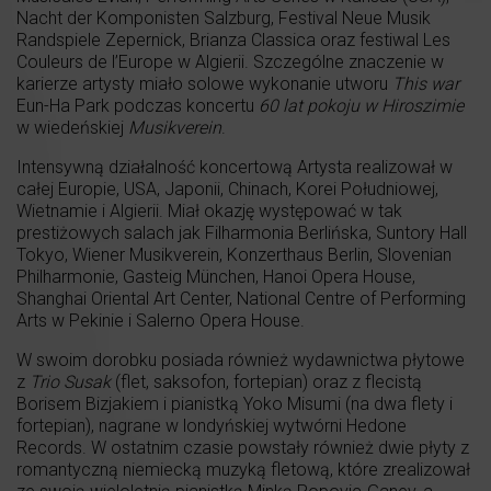
Nacht der Komponisten Salzburg, Festival Neue Musik
Randspiele Zepernick, Brianza Classica oraz festiwal Les
Couleurs de l’Europe w Algierii. Szczególne znaczenie w
karierze artysty miało solowe wykonanie utworu
This war
Eun-Ha Park podczas koncertu
60 lat pokoju w Hiroszimie
w wiedeńskiej
Musikverein
.
Intensywną działalność koncertową Artysta realizował w
całej Europie, USA, Japonii, Chinach, Korei Południowej,
Wietnamie i Algierii. Miał okazję występować w tak
prestiżowych salach jak Filharmonia Berlińska, Suntory Hall
Tokyo, Wiener Musikverein, Konzerthaus Berlin, Slovenian
Philharmonie, Gasteig München, Hanoi Opera House,
Shanghai Oriental Art Center, National Centre of Performing
Arts w Pekinie i Salerno Opera House.
W swoim dorobku posiada również wydawnictwa płytowe
z
Trio Susak
(flet, saksofon, fortepian) oraz z flecistą
Borisem Bizjakiem i pianistką Yoko Misumi (na dwa flety i
fortepian), nagrane w londyńskiej wytwórni Hedone
Records. W ostatnim czasie powstały również dwie płyty z
romantyczną niemiecką muzyką fletową, które zrealizował