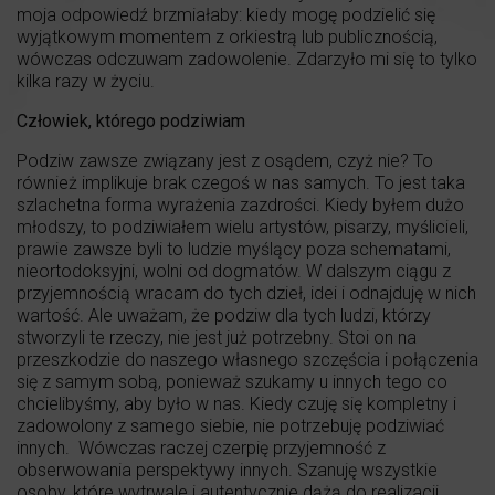
moja odpowiedź brzmiałaby: kiedy mogę podzielić się
wyjątkowym momentem z orkiestrą lub publicznością,
wówczas odczuwam zadowolenie. Zdarzyło mi się to tylko
kilka razy w życiu.
Człowiek, którego podziwiam
Podziw zawsze związany jest z osądem, czyż nie? To
również implikuje brak czegoś w nas samych. To jest taka
szlachetna forma wyrażenia zazdrości. Kiedy byłem dużo
młodszy, to podziwiałem wielu artystów, pisarzy, myślicieli,
prawie zawsze byli to ludzie myślący poza schematami,
nieortodoksyjni, wolni od dogmatów. W dalszym ciągu z
przyjemnością wracam do tych dzieł, idei i odnajduję w nich
wartość. Ale uważam, że podziw dla tych ludzi, którzy
stworzyli te rzeczy, nie jest już potrzebny. Stoi on na
przeszkodzie do naszego własnego szczęścia i połączenia
się z samym sobą, ponieważ szukamy u innych tego co
chcielibyśmy, aby było w nas. Kiedy czuję się kompletny i
zadowolony z samego siebie, nie potrzebuję podziwiać
innych. Wówczas raczej czerpię przyjemność z
obserwowania perspektywy innych. Szanuję wszystkie
osoby, które wytrwale i autentycznie dążą do realizacji