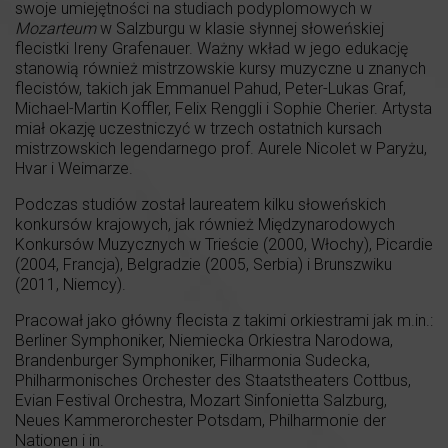
swoje umiejętności na studiach podyplomowych w
Mozarteum
w Salzburgu w klasie słynnej słoweńskiej
flecistki Ireny Grafenauer. Ważny wkład w jego edukację
stanowią również mistrzowskie kursy muzyczne u znanych
flecistów, takich jak Emmanuel Pahud, Peter-Lukas Graf,
Michael-Martin Koffler, Felix Renggli i Sophie Cherier. Artysta
miał okazję uczestniczyć w trzech ostatnich kursach
mistrzowskich legendarnego prof. Aurele Nicolet w Paryżu,
Hvar i Weimarze.
Podczas studiów został laureatem kilku słoweńskich
konkursów krajowych, jak również Międzynarodowych
Konkursów Muzycznych w Trieście (2000, Włochy), Picardie
(2004, Francja), Belgradzie (2005, Serbia) i Brunszwiku
(2011, Niemcy).
Pracował jako główny flecista z takimi orkiestrami jak m.in.:
Berliner Symphoniker, Niemiecka Orkiestra Narodowa,
Brandenburger Symphoniker, Filharmonia Sudecka,
Philharmonisches Orchester des Staatstheaters Cottbus,
Evian Festival Orchestra, Mozart Sinfonietta Salzburg,
Neues Kammerorchester Potsdam, Philharmonie der
Nationen i in.