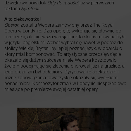
dźwiękowy powidok
Ody do radości
już w pierwszych
taktach
Symfonii
.
A to ciekawostka!
Oberon
został u Webera zamówiony przez The Royal
Opera w Londynie. Dziś operę tę wykonuje się głównie po
niemiecku, ale pierwsza wersja libretta skonstruowana była
w języku angielskim! Weber wybrał się nawet w podróż do
stolicy Wielkiej Brytanii by lepiej poznać język, w oparciu o
który miał komponować. To artystyczne przedsięwzięcie
okazało się dużym sukcesem, ale Webera kosztowało
życie – podejmując się zlecenia chorował już na gruźlicę, a
jego organizm był osłabiony. Dyrygowanie spektaklami i
liczne zobowiązania towarzyskie okazały się wysiłkiem
ponad miarę. Kompozytor zmarł w Londynie niespełna dwa
miesiące po premierze swojej ostatniej opery.