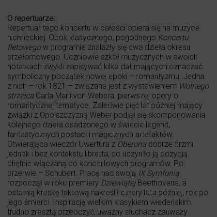
O repertuarze:
Repertuar tego koncertu w całości opiera się na muzyce
niemieckiej. Obok klasycznego, pogodnego
Koncertu
fletowego
w programie znalazły się dwa dzieła okresu
przełomowego. Uczniowie szkół muzycznych w swoich
notatkach zwykli zapisywać kilka dat mających oznaczać
symboliczny początek nowej epoki – romantyzmu. Jedna
z nich – rok 1821 – związana jest z wystawieniem
Wolnego
strzelca
Carla Marii von Webera, pierwszej opery o
romantycznej tematyce. Zaledwie pięć lat później mający
związki z Opolszczyzną Weber podjął się skomponowania
kolejnego dzieła osadzonego w świecie legend,
fantastycznych postaci i magicznych artefaktów.
Otwierająca wieczór Uwertura z
Oberona
dobrze brzmi
jednak i bez kontekstu libretta, co uczyniło ją pozycją
chętnie włączaną do koncertowych programów. Po
przerwie – Schubert. Pracę nad swoją
IX Symfonią
rozpoczął w roku premiery
Dziewiątej
Beethovena, a
ostatnią kreskę taktową nakreślił cztery lata później, rok po
jego śmierci. Inspirację wielkim klasykiem wiedeńskim
trudno zresztą przeoczyć, uważny słuchacz zauważy