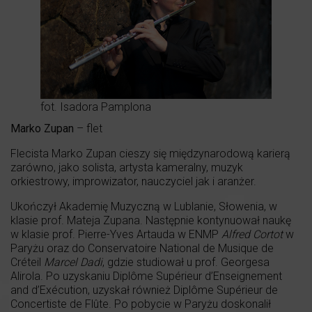
fot. Isadora Pamplona
Marko Zupan
– flet
Flecista Marko Zupan cieszy się międzynarodową karierą
zarówno, jako solista, artysta kameralny, muzyk
orkiestrowy, improwizator, nauczyciel jak i aranżer.
Ukończył Akademię Muzyczną w Lublanie, Słowenia, w
klasie prof. Mateja Zupana. Następnie kontynuował naukę
w klasie prof. Pierre-Yves Artauda w ENMP
Alfred Cortot
w
Paryżu oraz do Conservatoire National de Musique de
Créteil
Marcel Dadi
, gdzie studiował u prof. Georgesa
Alirola. Po uzyskaniu Diplôme Supérieur d’Enseignement
and d’Exécution, uzyskał również Diplôme Supérieur de
Concertiste de Flûte. Po pobycie w Paryżu doskonalił