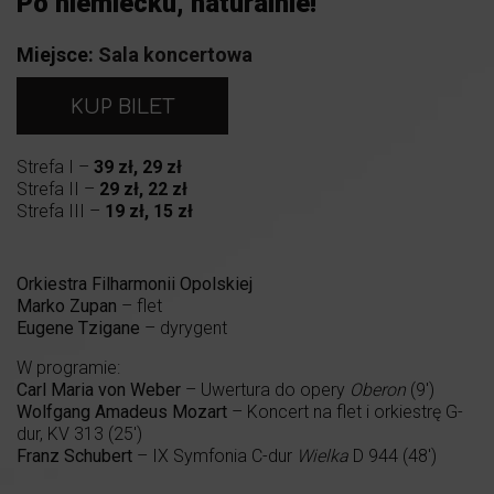
Po niemiecku, naturalnie!
Miejsce:
Sala koncertowa
KUP BILET
Strefa I –
39 zł, 29 zł
Strefa II –
29 zł, 22 zł
Strefa III –
19 zł, 15 zł
Orkiestra Filharmonii Opolskiej
Marko Zupan
– flet
Eugene Tzigane
– dyrygent
W programie:
Carl Maria von Weber
– Uwertura do opery
Oberon
(9′)
Wolfgang Amadeus Mozart
– Koncert na flet i orkiestrę G-
dur, KV 313 (25′)
Franz Schubert
– IX Symfonia C-dur
Wielka
D 944 (48′)