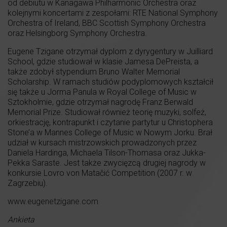
od debiutu w Kanagawa Philharmonic Orchestra oraz
kolejnymi koncertami z zespołami: RTE National Symphony
Orchestra of Ireland, BBC Scottish Symphony Orchestra
oraz Helsingborg Symphony Orchestra.
Eugene Tzigane otrzymał dyplom z dyrygentury w Juilliard
School, gdzie studiował w klasie Jamesa DePreista, a
także zdobył stypendium Bruno Walter Memorial
Scholarship. W ramach studiów podyplomowych kształcił
się także u Jorma Panula w Royal College of Music w
Sztokholmie, gdzie otrzymał nagrodę Franz Berwald
Memorial Prize. Studiował również teorię muzyki, solfeż,
orkiestrację, kontrapunkt i czytanie partytur u Christophera
Stone’a w Mannes College of Music w Nowym Jorku. Brał
udział w kursach mistrzowskich prowadzonych przez
Daniela Hardinga, Michaela Tilson-Thomasa oraz Jukka-
Pekka Saraste. Jest także zwycięzcą drugiej nagrody w
konkursie Lovro von Matačić Competition (2007 r. w
Zagrzebiu).
www.eugenetzigane.com
Ankieta