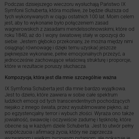
Podczas dzisiejszego wieczoru wysłuchają Państwo IX
Symfonii Schuberta, która możliwe, że będzie dłuższa od
tych wykonywanych w ciągu ostatnich 100 lat. Moim celem
jest, aby to wykonanie było połączeniem zasad
wagnerowskich z zasadami mendelssohnowskimi, które od
roku 1840, aż do I wojny światowej stały w opozycji do
siebie. Jestem głęboko przekonany, że można między nimi
osiągnąć równowagę i dzięki temu uzyskać jeszcze
piękniejsze wykonanie, pełne emocjonalnych przeżyć, a
jednocześnie zachowujące właściwą strukturę i proporcje,
które w rezultacie poruszy słuchacza.
Kompozycja, która jest dla mnie szczególnie ważna
IX Symfonia Schuberta jest dla mnie bardzo wyjątkowa.
Jest to dzieło, które zawiera w sobie całe spektrum
ludzkich emocji od tych transcendentnych pochodzących
niejako z innego świata, przez wysublimowane piękno, aż
po egzystencjalny terror i wybuch złości. Wyraża ono także
jowialność, swawolę i oczywiście zadumę i tęsknotę, które
obecne są w każdym dziele Schuberta. Jest to utwór pełny
współczucia i afirmacji życia, który nie zaprzecza
wyzwaniom i wielkim życiowym pytaniom, ale pokazuje je