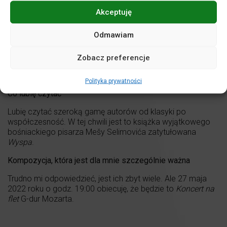
Za największy sukces artystyczny uważam
Akceptuję
„magiczne” chwile, które dzieją się podczas wykonywania
Odmawiam
muzyki.
Człowiek, którego podziwiam
Zobacz preferencje
kobiety.
Polityka prywatności
Co lubię czytać
Lubię czytać szeroką gamę autorów od klasyki po
współczesność. W tej chwili jest to książka wyjątkowego
bośniackiego pisarza Mešy Selimovića zatytułowana
Wyspa
.
Kompozycja, która jest dla mnie szczególnie ważna
Trudno mi odpowiedzieć, jest ich zbyt wiele. Ale 27 maja
2022 roku o godz. 19:00 obiecuję, że będzie to
Koncert na
flet
G-dur Mozarta.