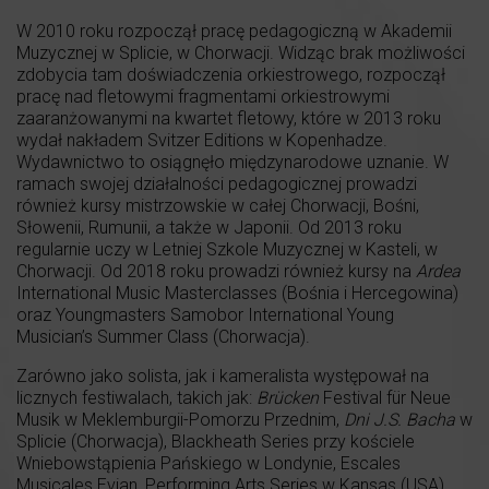
W 2010 roku rozpoczął pracę pedagogiczną w Akademii
Muzycznej w Splicie, w Chorwacji. Widząc brak możliwości
zdobycia tam doświadczenia orkiestrowego, rozpoczął
pracę nad fletowymi fragmentami orkiestrowymi
zaaranżowanymi na kwartet fletowy, które w 2013 roku
wydał nakładem Svitzer Editions w Kopenhadze.
Wydawnictwo to osiągnęło międzynarodowe uznanie. W
ramach swojej działalności pedagogicznej prowadzi
również kursy mistrzowskie w całej Chorwacji, Bośni,
Słowenii, Rumunii, a także w Japonii. Od 2013 roku
regularnie uczy w Letniej Szkole Muzycznej w Kasteli, w
Chorwacji. Od 2018 roku prowadzi również kursy na
Ardea
International Music Masterclasses (Bośnia i Hercegowina)
oraz Youngmasters Samobor International Young
Musician’s Summer Class (Chorwacja).
Zarówno jako solista, jak i kameralista występował na
licznych festiwalach, takich jak:
Brücken
Festival für Neue
Musik w Meklemburgii-Pomorzu Przednim,
Dni J.S. Bacha
w
Splicie (Chorwacja), Blackheath Series przy kościele
Wniebowstąpienia Pańskiego w Londynie, Escales
Musicales Evian, Performing Arts Series w Kansas (USA),