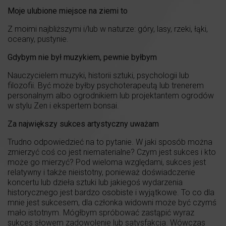
Moje ulubione miejsce na ziemi to
Z moimi najbliższymi i/lub w naturze: góry, lasy, rzeki, łąki,
oceany, pustynie.
Gdybym nie był muzykiem, pewnie byłbym
Nauczycielem muzyki, historii sztuki, psychologii lub
filozofii. Być może byłby psychoterapeutą lub trenerem
personalnym albo ogrodnikiem lub projektantem ogrodów
w stylu Zen i ekspertem bonsai.
Za największy sukces artystyczny uważam
Trudno odpowiedzieć na to pytanie. W jaki sposób można
zmierzyć coś co jest niematerialne? Czym jest sukces i kto
może go mierzyć? Pod wieloma względami, sukces jest
relatywny i także nieistotny, ponieważ doświadczenie
koncertu lub dzieła sztuki lub jakiegoś wydarzenia
historycznego jest bardzo osobiste i wyjątkowe. To co dla
mnie jest sukcesem, dla członka widowni może być czymś
mało istotnym. Mógłbym spróbować zastąpić wyraz
sukces słowem zadowolenie lub satysfakcja. Wówczas