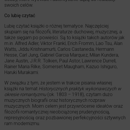
swoich celów.
Co lubię czytać
Lubię czytać książki o różnej tematyce. Najczęściej
skupiam się na filozofii, literaturze duchowej, muzycznej, a
także sięgam po powieści. Są to książki takich autorów jak
m.in. Alfred Adler, Viktor Frankl, Erich Fromm, Lao Tsu, Alan
Watts, Jiddu Krishnamurti, Carlos Castaneda, Hermann
Hesse, Carl Jung, Gabriel Garcia Marquez, Milan Kundera,
Jane Austin, J.R.R. Tolkien, Paul Astor, Lawrence Durrell,
Rainer Maria Rilke, Somerset Maugham, Kazuo Ishiguro,
Haruki Murakami.
W związku z tym, że jestem w trakcie pisania własnej
książki na temat
Historycznych praktyk wykonawczych w
okresie romantyzmu
(ok. 1803 – 1918), czytam dużo
muzycznych biografii oraz historycznych rozpraw
muzycznych. Moim celem jest przywrócenie ideałów oraz
filozofii romantycznej nieobciążonej pruderyjnością,
represyjnością oraz pozbawionej perfekcyjności sztywnych
ram modernizmu.