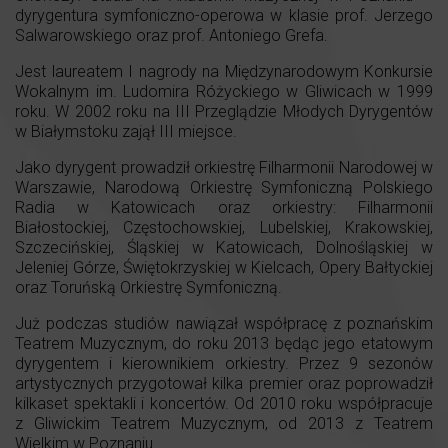
dyrygentura symfoniczno-operowa w klasie prof. Jerzego
Salwarowskiego oraz prof. Antoniego Grefa.
Jest laureatem I nagrody na Międzynarodowym Konkursie
Wokalnym im. Ludomira Różyckiego w Gliwicach w 1999
roku. W 2002 roku na III Przeglądzie Młodych Dyrygentów
w Białymstoku zajął III miejsce.
Jako dyrygent prowadził orkiestrę Filharmonii Narodowej w
Warszawie, Narodową Orkiestrę Symfoniczną Polskiego
Radia w Katowicach oraz orkiestry: Filharmonii
Białostockiej, Częstochowskiej, Lubelskiej, Krakowskiej,
Szczecińskiej, Śląskiej w Katowicach, Dolnośląskiej w
Jeleniej Górze, Świętokrzyskiej w Kielcach, Opery Bałtyckiej
oraz Toruńską Orkiestrę Symfoniczną.
Już podczas studiów nawiązał współpracę z poznańskim
Teatrem Muzycznym, do roku 2013 będąc jego etatowym
dyrygentem i kierownikiem orkiestry. Przez 9 sezonów
artystycznych przygotował kilka premier oraz poprowadził
kilkaset spektakli i koncertów. Od 2010 roku współpracuje
z Gliwickim Teatrem Muzycznym, od 2013 z Teatrem
Wielkim w Poznaniu.