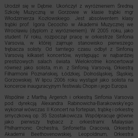
Urodził się w Dębnie. Ukończył z wyróżnieniem Średnią
Szkołę Muzyczną w Gorzowie w klasie trąbki mgr
Włodzimierza Kozłowskiego. Jest absolwentem klasy
trąbki prof. Igora Cecocho w Akademii Muzycznej we
Wrocławiu (dyplom z wyróżnieniem). W 2005 roku, jako
student IV roku, rozpoczął pracę w orkiestrze Sinfonia
Varsovia, w której zajmuje stanowisko pierwszego
trębacza solisty. Od tamtego czasu odbył z Sinfonią
Varsovią kilkaset koncertów, występując w najbardziej
prestiżowych salach świata. Wielokrotnie koncertował
również jako solista, m.in. z Sinfonią Varsovią, Orkiestrą
Filharmonii Poznańskiej, Łódzkiej, Dolnośląskiej, Śląskiej,
Gorzowskiej. W lipcu 2006 roku wystąpił jako solista na
koncercie inauguracyjnym festiwalu Chopin i jego Europa.
Wspólnie z Marthą Argerich i orkiestrą Sinfonia Varsovia
pod dyrekcją Alexandra Rabinowicha-Barakowsky’ego
wykonał wówczas II Koncert na fortepian, trąbkę i orkiestrę
smyczkową op. 35 Szostakowicza. Współpracuje głównie
jako pierwszy trębacz z orkiestrami: Malaysian
Philharmonic Orchestra, Sinfonietta Cracovia, Orkiestra
Akademii Beethovenowskiej, Leopoldinum, Orkiestra