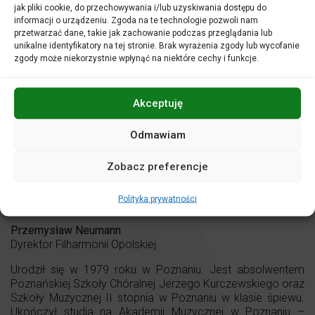
jak pliki cookie, do przechowywania i/lub uzyskiwania dostępu do
informacji o urządzeniu. Zgoda na te technologie pozwoli nam
przetwarzać dane, takie jak zachowanie podczas przeglądania lub
unikalne identyfikatory na tej stronie. Brak wyrażenia zgody lub wycofanie
zgody może niekorzystnie wpłynąć na niektóre cechy i funkcje.
Akceptuję
Odmawiam
Zobacz preferencje
Polityka prywatności
fot. Fundacja 2.8
Przemysław Neumann
Dyrektor Filharmonii Opolskiej
Urodził się w 1979 roku w Poznaniu. Jest absolwentem
Poznańskiej Szkoły Chóralnej Jerzego Kurczewskiego oraz
Szkoły Muzycznej II stopnia w Poznaniu w klasie śpiewu.
Ukończył studia na Akademii Muzycznej w Poznaniu –