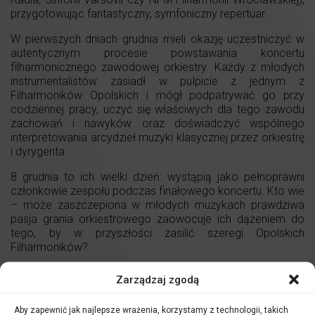
przygotowując fantastyczny, symfoniczny repertuar.
W pierwszych dniach grudnia mieli okazję uczestniczyć w
autentycznym procesie powstawania koncertu
filharmonicznego zawodowej orkiestry. Każdy z młodych
instrumentalistów zasiadł w pulpicie z jednym z
Filharmoników Opolskich i mógł podpatrywać go przy
codziennej pracy, uczyć się właściwych dla tego zawodu
zachowań i nawyków oraz doświadczyć wspólnego
interpretowania arcydzieł muzyki klasycznej przez orkiestrę
i dyrygenta.
8 grudnia to ich wielki dzień: wystąpią jako pełnoprawni
członkowie zespołu podczas finałowego koncertu. Kto wie
– może zaszczepiona w młodych muzykach prawdziwa
pasja grania orkiestrowego zaowocuje ich dążeniem do
tego, by w przyszłości zasilić szeregi Opolskich
Filharmoników?
Zarządzaj zgodą
Aby zapewnić jak najlepsze wrażenia, korzystamy z technologii, takich