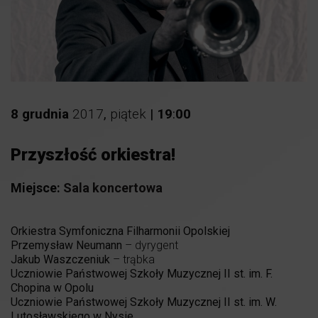
8
grudnia
2017
,
piątek
|
19
:
00
Przyszłość orkiestra!
Miejsce:
Sala koncertowa
Orkiestra Symfoniczna Filharmonii Opolskiej
Przemysław Neumann
– dyrygent
Jakub Waszczeniuk
– trąbka
Uczniowie Państwowej Szkoły Muzycznej II st. im. F.
Chopina w Opolu
Uczniowie Państwowej Szkoły Muzycznej II st. im. W.
Lutosławskiego w Nysie