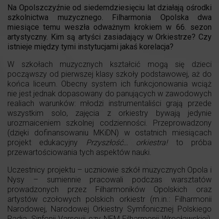
Na Opolszczyźnie od siedemdziesięciu lat działają ośrodki
szkolnictwa muzycznego. Filharmonia Opolska dwa
miesiące temu weszła odważnym krokiem w 66. sezon
artystyczny. Kim są artyści zasiadający w Orkiestrze? Czy
istnieje między tymi instytucjami jakaś korelacja?
W szkołach muzycznych kształcić mogą się dzieci
począwszy od pierwszej klasy szkoły podstawowej, aż do
końca liceum. Obecny system ich funkcjonowania wciąż
nie jest jednak dopasowany do panujących w zawodowych
realiach warunków: młodzi instrumentaliści grają przede
wszystkim solo, zajęcia z orkiestry bywają jedynie
urozmaiceniem szkolnej codzienności. Przeprowadzony
(dzięki dofinansowaniu MKiDN) w ostatnich miesiącach
projekt edukacyjny
Przyszłość… orkiestra!
to próba
przewartościowania tych aspektów nauki.
Uczestnicy projektu – uczniowie szkół muzycznych Opola i
Nysy – sumiennie pracowali podczas warsztatów
prowadzonych przez Filharmoników Opolskich oraz
artystów czołowych polskich orkiestr (m.in.: Filharmonii
Narodowej, Narodowej Orkiestry Symfonicznej Polskiego
Radia, Sinfonii Varsovii czy NFM Filharmonii Wrocławskiej),