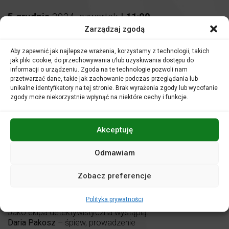
5
grudnia
2024
,
czwartek
|
11
:
00
Zarządzaj zgodą
KONCERTY DLA DZIECI
Aby zapewnić jak najlepsze wrażenia, korzystamy z technologii, takich
Śledztwo pod Zimowym Niebem:
jak pliki cookie, do przechowywania i/lub uzyskiwania dostępu do
GDZIE JEST MIKOŁAJ?
informacji o urządzeniu. Zgoda na te technologie pozwoli nam
przetwarzać dane, takie jak zachowanie podczas przeglądania lub
unikalne identyfikatory na tej stronie. Brak wyrażenia zgody lub wycofanie
Miejsce:
Sala kameralna
zgody może niekorzystnie wpłynąć na niektóre cechy i funkcje.
Bilety: 20 zł
Akceptuję
Odmawiam
Zapraszamy na
WIELKIE poszukiwanie
! Pomóżcie nam!
Zobacz preferencje
Podążajmy za wskazówkami, wykonajmy zadania i
WSPÓLNIE odnajdźmy Mikołaja.
Polityka prywatności
Jako ekipa detektywistyczna wystąpią:
Daria Pakosz
– śpiew, prowadzenie