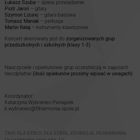
Łukasz Szuba
– śpiew, prowadzenie
Piotr Jaroń
– gitary
Szymon Lizure
j – gitara basowa
Tomasz Maniak
– perkusja
Martin Rataj
– instrumenty klawiszowe
Koncert skierowany jest do
zorganizowanych grup
przedszkolnych i szkolnych (klasy 1-3).
Nauczyciele i opiekunowie grup uczestniczą w zajęciach
nieodpłatnie
(ilość opiekunów prosimy wpisać w uwagach)
Koordynator:
Katarzyna Wybraniec-Pieniążek
k.wybraniec@filharmonia.opole.pl
,
,
,
,
DLA DZIECI
DLA SZKÓŁ
EDUKACJA
FILHARMONIA