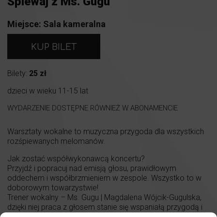
Śpiewaj z Ms. Gugu
Miejsce:
Sala kameralna
KUP BILET
Bilety:
25 zł
dzieci w wieku 11-15 lat
WYDARZENIE DOSTĘPNE RÓWNIEŻ W ABONAMENCIE
Warsztaty wokalne to muzyczna przygoda dla wszystkich
rozśpiewanych melomanów.
Jak zostać współwykonawcą koncertu?
Przyjdź i popracuj nad emisją głosu, prawidłowym
oddechem i współbrzmieniem w zespole. Wszystko to w
doborowym towarzystwie!
Trener wokalny – Ms. Gugu | Magdalena Wójcik-Gugulska,
dzięki niej praca z głosem stanie się wspaniałą przygodą i
doświadczeniem artystycznym.