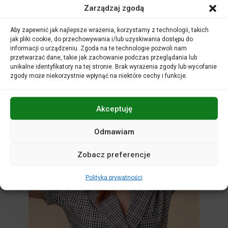
Zarządzaj zgodą
Nie zwlekaj! Każdy głos ma moc!
Więcej informacji na temat warsztatów.
Aby zapewnić jak najlepsze wrażenia, korzystamy z technologii, takich
jak pliki cookie, do przechowywania i/lub uzyskiwania dostępu do
informacji o urządzeniu. Zgoda na te technologie pozwoli nam
przetwarzać dane, takie jak zachowanie podczas przeglądania lub
unikalne identyfikatory na tej stronie. Brak wyrażenia zgody lub wycofanie
zgody może niekorzystnie wpłynąć na niektóre cechy i funkcje.
Akceptuję
Odmawiam
Zobacz preferencje
Polityka prywatności