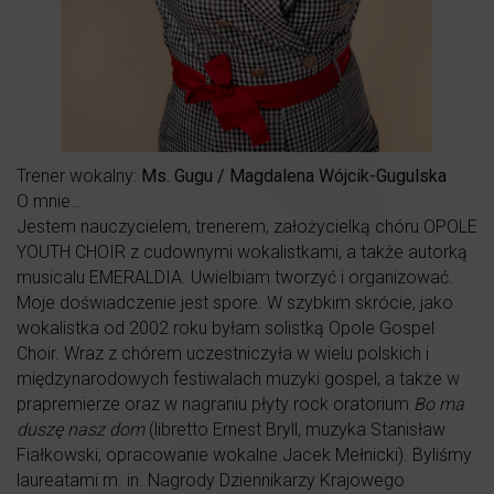
Trener wokalny:
Ms. Gugu / Magdalena Wójcik-Gugulska
O mnie…
Jestem nauczycielem, trenerem, założycielką chóru OPOLE
YOUTH CHOIR z cudownymi wokalistkami, a także autorką
musicalu EMERALDIA. Uwielbiam tworzyć i organizować.
Moje doświadczenie jest spore. W szybkim skrócie, jako
wokalistka od 2002 roku byłam solistką Opole Gospel
Choir. Wraz z chórem uczestniczyła w wielu polskich i
międzynarodowych festiwalach muzyki gospel, a także w
prapremierze oraz w nagraniu płyty rock oratorium
Bo ma
duszę nasz dom
(libretto Ernest Bryll, muzyka Stanisław
Fiałkowski, opracowanie wokalne Jacek Mełnicki). Byliśmy
laureatami m. in. Nagrody Dziennikarzy Krajowego