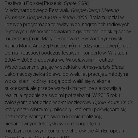
Festiwalu Polskiej Piosenki
Opole 2006
,
Międzynarodowego Festiwalu
Gospel Camp Meeting
,
European Gospel Award – Berlin 2005
. Brałam udział w
licznych programach telewizyjnych, nagraniach radiowych i
płytowych. Współpracowałam z gwiazdami polskiej sceny
muzycznej (m.in. Maryla Rodowicz, Ryszard Rynkowski,
Varius Manx, Andrzej Piaseczny) i międzynarodowej (Drupi,
Demis Roussos) podczas festiwali i koncertów. W latach
2004 – 2008 pracowała we Wrocławskim Teatrze
Współczesnym, grając w spektaklu
Amerykański Blues
.
Jako nauczycielka śpiewu od wielu lat pracuję z młodymi
wokalistami, którzy mogą pochwalić się wieloma
sukcesami, ale przede wszystkim tym, że się rozwijają i
realizują zgodnie ze swoimi potrzebami. W 2015 roku
założyłam chór dziecięco-młodzieżowy
Opole Youth Choir
,
który darzę olbrzymią miłością i któremu poświęcam się
bez reszty. Mamy na swoim koncie realizację
niesamowitych teledysków oraz nagrodę na
międzynarodowym konkursie chórów the 4th European
Choir Games, Gotheborg 2019.