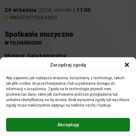
24
września
2024
,
wtorek
|
11
:
00
WARSZTATY DLA DZIECI
Spotkania muzyczne
W FILHARMONII
Miejsce:
Sala kameralna
Zarządzaj zgodą
Bilety:
16 zł
Nauczyciele i opiekunowie grup uczestniczą w zajęciach
Aby zapewnić jak najlepsze wrażenia, korzystamy z technologii, takich
nieodpłatnie.
jak pliki cookie, do przechowywania i/lub uzyskiwania dostępu do
informacji o urządzeniu. Zgoda na te technologie pozwoli nam
przetwarzać dane, takie jak zachowanie podczas przeglądania lub
unikalne identyfikatory na tej stronie. Brak wyrażenia zgody lub wycofanie
zgody może niekorzystnie wpłynąć na niektóre cechy i funkcje.
Filharmonia to wyjątkowa instytucja. Gdzie ucho przyłożysz
tam gra. A co dokładnie?
Akceptuję
Zapraszamy na lekcję lub audycję muzyczną w Sali
kameralnej Filharmonii Opolskiej. Zajęcia urozmaicone