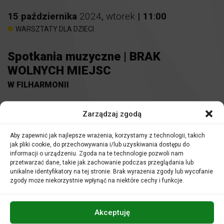
15
października
2024
,
wtorek
|
11
:
00
WARSZTATY DLA DZIECI
Spotkania muzyczne | BRAK
WOLNYCH MIEJSC
W FILHARMONII
Miejsce:
Sala kameralna
Zarządzaj zgodą
Bilety:
16 zł
Aby zapewnić jak najlepsze wrażenia, korzystamy z technologii, takich
Nauczyciele i opiekunowie grup uczestniczą w zajęciach
jak pliki cookie, do przechowywania i/lub uzyskiwania dostępu do
nieodpłatnie.
informacji o urządzeniu. Zgoda na te technologie pozwoli nam
przetwarzać dane, takie jak zachowanie podczas przeglądania lub
unikalne identyfikatory na tej stronie. Brak wyrażenia zgody lub wycofanie
zgody może niekorzystnie wpłynąć na niektóre cechy i funkcje.
Filharmonia to wyjątkowa instytucja. Gdzie ucho przyłożysz
tam gra. A co dokładnie?
Akceptuję
Zapraszamy na lekcję lub audycję muzyczną w Sali