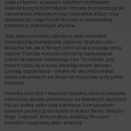
dzięki potężnym, a zarazem subtelnym brzmieniom.
Walentynkowy Koncert Muzyki Filmowej to propozycja dla
zakochanych, miłośników kina i wszystkich, którzy chcą
doświadczyć magii muzyki filmowej w mistrzowskiej
interpretacji znakomitych artystów.
Tego wieczoru miłość zabrzmi w wielu odsłonach:
romantycznej, nostalgicznej, radosnej i dramatycznej –
dokładnie tak, jak w filmach, które od lat poruszają serca
widzów. Podczas koncertu usłyszymy najsłynniejsze
ścieżki dźwiękowe światowego kina. To melodie, przy
których rodzą się uczucia, zapadają ważne decyzje i
ożywają wspomnienia – idealne tło dla celebrowania
święta zakochanych we dwoje lub muzycznej uczty pełnej
wzruszeń.
Orkiestra oraz Chór Filharmonii Opolskiej stworzą niezwykle
nastrojową oprawę, przechodząc od delikatnych, lirycznych
fraz po wielkie, pełne pasji kulminacje. Emocjonalnym
śpiewem zachwycą nas wybitni wokaliści, Becky Sangolo i
Ringo Todorović, których głosy dodadzą filmowym
melodiom wyjątkowej głębi i ekspresji.