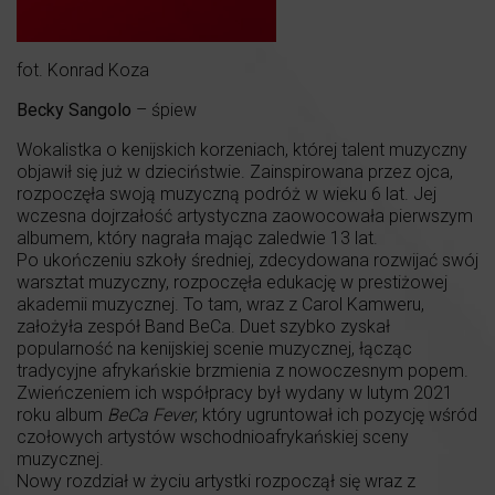
fot. Konrad Koza
Becky Sangolo
– śpiew
Wokalistka o kenijskich korzeniach, której talent muzyczny
objawił się już w dzieciństwie. Zainspirowana przez ojca,
rozpoczęła swoją muzyczną podróż w wieku 6 lat. Jej
wczesna dojrzałość artystyczna zaowocowała pierwszym
albumem, który nagrała mając zaledwie 13 lat.
Po ukończeniu szkoły średniej, zdecydowana rozwijać swój
warsztat muzyczny, rozpoczęła edukację w prestiżowej
akademii muzycznej. To tam, wraz z Carol Kamweru,
założyła zespół Band BeCa. Duet szybko zyskał
popularność na kenijskiej scenie muzycznej, łącząc
tradycyjne afrykańskie brzmienia z nowoczesnym popem.
Zwieńczeniem ich współpracy był wydany w lutym 2021
roku album
BeCa Fever
, który ugruntował ich pozycję wśród
czołowych artystów wschodnioafrykańskiej sceny
muzycznej.
Nowy rozdział w życiu artystki rozpoczął się wraz z