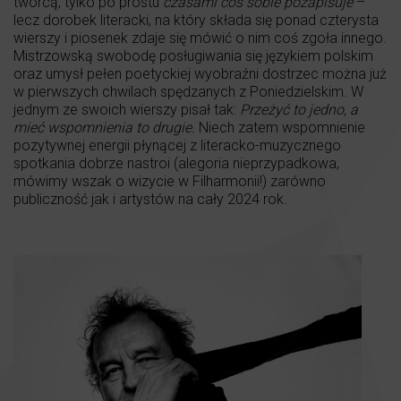
twórcą, tylko po prostu
czasami coś sobie pozapisuje
–
lecz dorobek literacki, na który składa się ponad czterysta
wierszy i piosenek zdaje się mówić o nim coś zgoła innego.
Mistrzowską swobodę posługiwania się językiem polskim
oraz umysł pełen poetyckiej wyobraźni dostrzec można już
w pierwszych chwilach spędzanych z Poniedzielskim. W
jednym ze swoich wierszy pisał tak:
Przeżyć to jedno, a
mieć wspomnienia to drugie.
Niech zatem wspomnienie
pozytywnej energii płynącej z literacko-muzycznego
spotkania dobrze nastroi (alegoria nieprzypadkowa,
mówimy wszak o wizycie w Filharmonii!) zarówno
publiczność jak i artystów na cały 2024 rok.