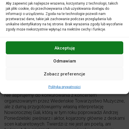
Aby zapewnić jak najlepsze wrażenia, korzystamy z technologii, takich
jak pliki cookie, do przechowywania i/lub uzyskiwania dostępu do
informacji o urządzeniu. Zgoda na te technologie pozwoli nam
Orkiestra Filharmonii Opolskiej
przetwarzać dane, takie jak zachowanie podczas przeglądania lub
Przemysław Neumann
– dyrygent
unikalne identyfikatory na tej stronie. Brak wyrażenia zgody lub wycofanie
Andrzej Poniedzielski
– prowadzenie koncertu
zgody może niekorzystnie wpłynąć na niektóre cechy i funkcje.
Zwyczaj świętowania Nowego Roku przy dźwiękach lekkiej,
tanecznej muzyki orkiestrowej narodził się w Wiedniu. Do
Akceptuję
dziś w koncertach Filharmoników Wiedeńskich w
Złotej
Sali
Musikverein uczestniczy rokrocznie wielomilionowa
Odmawiam
publiczność: sama sala (w której Orkiestra Filharmonii
Opolskiej koncertowała aż trzykrotnie, w latach 2008–
2010) mieści około dwóch tysięcy słuchaczy, ale
Zobacz preferencje
wydarzenie transmitowane jest na żywo do ponad
dziewięćdziesięciu państw.
Polityka prywatności
Nie aspirujemy do konkurowania z koncertem
organizowanym przez Wiedeńskie Towarzystwo Muzyczne,
ale z dumą przygotowujemy własną interpretację
Noworocznej Gali, którą w tym roku poprowadzi Andrzej
Poniedzielski: pieśniarz i aktor, kojarzony głównie z deskami
scen kabaretowych. Twierdzi iż nie jest ani poetą, ani