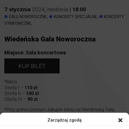
7
stycznia
2024
,
niedziela
|
18
:
00
,
,
GALE NOWOROCZNE
KONCERTY SPECJALNE
KONCERTY
,
SYMFONICZNE
Wiedeńska Gala Noworoczna
Miejsce:
Sala koncertowa
KUP BILET
*Bilety:
Strefa I –
110 zł
Strefa II –
100 zł
Strefa III –
90 zł
*Przy jednoczesnym zakupie biletu na Wiedeńską Galę
Noworoczną oraz na Walentynkowy Koncert Muzyki
Zarządzaj zgodą
Filmowej, łączna cena za oba bilety wynosi
200 zł
.
Promocja wyłącznie w kasie biletowej.