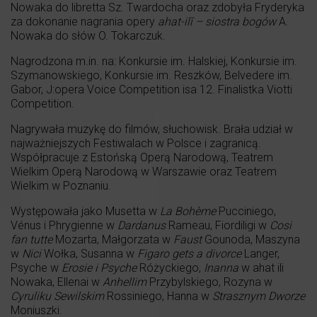
Nowaka do libretta Sz. Twardocha oraz zdobyła Fryderyka
za dokonanie nagrania opery
ahat-ilī – siostra bogów
A.
Nowaka do słów O. Tokarczuk.
Nagrodzona m.in. na: Konkursie im. Halskiej, Konkursie im.
Szymanowskiego, Konkursie im. Reszków, Belvedere im.
Gabor, J:opera Voice Competition isa 12. Finalistka Viotti
Competition.
Nagrywała muzykę do filmów, słuchowisk. Brała udział w
najważniejszych Festiwalach w Polsce i zagranicą.
Współpracuje z Estońską Operą Narodową, Teatrem
Wielkim Operą Narodową w Warszawie oraz Teatrem
Wielkim w Poznaniu.
Występowała jako Musetta w
La Boh
è
me
Pucciniego,
Vénus i Phrygienne w
Dardanus
Rameau, Fiordiligi w
Cosi
fan tutte
Mozarta, Małgorzata w
Faust
Gounoda, Maszyna
w
Nici
Wołka, Susanna w
Figaro gets a divorce
Langer,
Psyche w
Erosie i Psyche
Różyckiego,
Inanna
w ahat ili
Nowaka, Ellenai w
Anhellim
Przybylskiego, Rozyna w
Cyruliku Sewilskim
Rossiniego, Hanna w
Strasznym Dworze
Moniuszki.