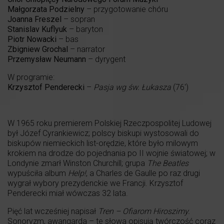
Małgorzata Podzielny
– przygotowanie chóru
Joanna Freszel
– sopran
Stanislav Kuflyuk
– baryton
Piotr Nowacki
– bas
Zbigniew Grochal
– narrator
Przemysław Neumann
– dyrygent
W programie:
Krzysztof Penderecki
–
Pasja wg św. Łukasza
(76′)
W 1965 roku premierem Polskiej Rzeczpospolitej Ludowej
był Józef Cyrankiewicz; polscy biskupi wystosowali do
biskupów niemieckich list-orędzie, które było milowym
krokiem na drodze do pojednania po II wojnie światowej; w
Londynie zmarł Winston Churchill; grupa
The Beatles
wypuściła album
Help!
, a Charles de Gaulle po raz drugi
wygrał wybory prezydenckie we Francji. Krzysztof
Penderecki miał wówczas 32 lata.
Pięć lat wcześniej napisał
Tren – Ofiarom Hiroszimy.
Sonoryzm, awangarda – te słowa opisują twórczość coraz