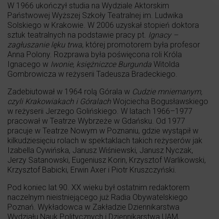
W 1966 ukończył studia na Wydziale Aktorskim
Państwowej Wyższej Szkoły Teatralnej im. Ludwika
Solskiego w Krakowie. W 2006 uzyskał stopień doktora
sztuk teatralnych na podstawie pracy pt.
Ignacy –
zagłuszanie lęku trwa
, której promotorem była profesor
Anna Polony. Rozprawa była poświęcona roli Króla
Ignacego w
Iwonie, księżniczce Burgunda
Witolda
Gombrowicza w reżyserii Tadeusza Bradeckiego.
Zadebiutował w 1964 rolą Górala w
Cudzie mniemanym,
czyli Krakowiakach i Góralach
Wojciecha Bogusławskiego
w reżyserii Jerzego Golińskiego. W latach 1966–1977
pracował w Teatrze Wybrzeże w Gdańsku. Od 1977
pracuje w Teatrze Nowym w Poznaniu, gdzie wystąpił w
kilkudziesięciu rolach w spektaklach takich reżyserów jak
Izabella Cywińska, Janusz Wiśniewski, Janusz Nyczak,
Jerzy Satanowski, Eugeniusz Korin, Krzysztof Warlikowski,
Krzysztof Babicki, Erwin Axer i Piotr Kruszczyński.
Pod koniec lat 90. XX wieku był ostatnim redaktorem
naczelnym nieistniejącego już Radia Obywatelskiego
Poznań. Wykładowca w Zakładzie Dziennikarstwa
Wydziału Nauk Politycznych i Dziennikarstwa UAM,