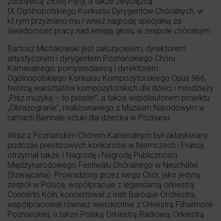
zdobywcą Złotej Płyty, a także zwycięzcą
IX Ogólnopolskiego Konkursu Dyrygentów Chóralnych, w
kt.rym przyznano mu r.wnież nagrodę specjalną za
świadomość pracy nad emisją głosu w zespole chóralnym.
Bartosz Michałowski jest założycielem, dyrektorem
artystycznym i dyrygentem Poznańskiego Chóru
Kameralnego, pomysłodawcą i dyrektorem
Ogólnopolskiego Konkursu Kompozytorskiego Opus 966,
twórcą warsztatów kompozytorskich dla dzieci i młodzieży
„Pisz muzykę – to proste!”, a także współautorem projektu
„Obrazogranie”, realizowanego z Muzeum Narodowym w
ramach Biennale sztuki dla dziecka w Poznaniu.
Wraz z Poznańskim Chórem Kameralnym był oklaskiwany
podczas prestiżowych konkursów w Niemczech i Francji,
otrzymał także I Nagrodę i Nagrodę Publiczności
Międzynarodowego Festiwalu Chóralnego w Neuchâtel
(Szwajcaria). Prowadzony przez niego Chór, jako jedyny
zespół w Polsce, współpracuje z legendarną orkiestrą
Concerto Köln, koncertował z Irish Baroque Orchestra,
współpracował również wielokrotnie z Orkiestrą Filharmonii
Poznańskiej, a także Polską Orkiestrą Radiową, Orkiestrą