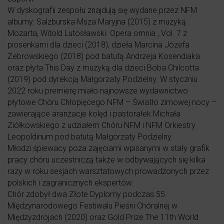
W dyskografii zespołu znajdują się wydane przez NFM
albumy: Salzburska Msza Maryjna (2015) z muzyką
Mozarta, Witold Lutosławski. Opera omnia , Vol. 7 z
piosenkami dla dzieci (2018), dzieła Marcina Józefa
Żebrowskiego (2018) pod batutą Andrzeja Kosendiaka
oraz płyta This Day z muzyką dla dzieci Boba Chilcotta
(2019) pod dyrekcją Małgorzaty Podzielny. W styczniu
2022 roku premierę miało najnowsze wydawnictwo
płytowe Chóru Chłopięcego NFM – Światło zimowej nocy –
zawierające aranżacje kolęd i pastorałek Michała
Ziółkowskiego z udziałem Chóru NFM i NFM Orkiestry
Leopoldinum pod batutą Małgorzaty Podzielny.
Młodzi śpiewacy poza zajęciami wpisanymi w stały grafik
pracy chóru uczestniczą także w odbywających się kilka
razy w roku sesjach warsztatowych prowadzonych przez
polskich i zagranicznych ekspertów.
Chór zdobył dwa Złote Dyplomy podczas 55.
Międzynarodowego Festiwalu Pieśni Chóralnej w
Międzyzdrojach (2020) oraz Gold Prize The 11th World