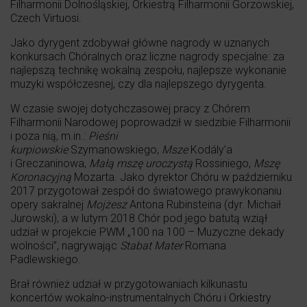
Filharmonii Dolnośląskiej, Orkiestrą Filharmonii Gorzowskiej,
Czech Virtuosi.
Jako dyrygent zdobywał główne nagrody w uznanych
konkursach Chóralnych oraz liczne nagrody specjalne: za
najlepszą technikę wokalną zespołu, najlepsze wykonanie
muzyki współczesnej, czy dla najlepszego dyrygenta.
W czasie swojej dotychczasowej pracy z Chórem
Filharmonii Narodowej poprowadził w siedzibie Filharmonii
i poza nią, m.in.:
Pieśni
kurpiowskie
Szymanowskiego,
Msze
Kodály’a
i Greczaninowa,
Małą mszę uroczystą
Rossiniego,
Mszę
Koronacyjną
Mozarta. Jako dyrektor Chóru w październiku
2017 przygotował zespół do światowego prawykonaniu
opery sakralnej
Mojżesz
Antona Rubinsteina (dyr. Michaił
Jurowski), a w lutym 2018 Chór pod jego batutą wziął
udział w projekcie PWM „100 na 100 – Muzyczne dekady
wolności”, nagrywając
Stabat Mater
Romana
Padlewskiego.
Brał również udział w przygotowaniach kilkunastu
koncertów wokalno-instrumentalnych Chóru i Orkiestry