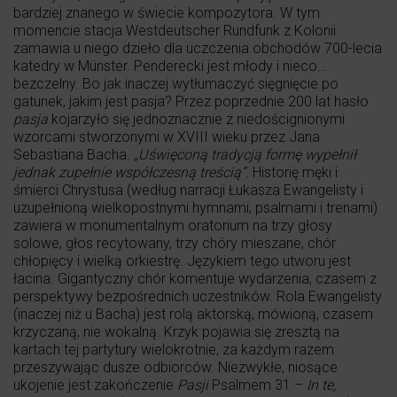
bardziej znanego w świecie kompozytora. W tym
momencie stacja Westdeutscher Rundfunk z Kolonii
zamawia u niego dzieło dla uczczenia obchodów 700-lecia
katedry w Münster. Penderecki jest młody i nieco…
bezczelny. Bo jak inaczej wytłumaczyć sięgnięcie po
gatunek, jakim jest pasja? Przez poprzednie 200 lat hasło
pasja
kojarzyło się jednoznacznie z niedoścignionymi
wzorcami stworzonymi w XVIII wieku przez Jana
Sebastiana Bacha.
„Uświęconą tradycją formę wypełnił
jednak zupełnie współczesną treścią”
. Historię męki i
śmierci Chrystusa (według narracji Łukasza Ewangelisty i
uzupełnioną wielkopostnymi hymnami, psalmami i trenami)
zawiera w monumentalnym oratorium na trzy głosy
solowe, głos recytowany, trzy chóry mieszane, chór
chłopięcy i wielką orkiestrę. Językiem tego utworu jest
łacina. Gigantyczny chór komentuje wydarzenia, czasem z
perspektywy bezpośrednich uczestników. Rola Ewangelisty
(inaczej niż u Bacha) jest rolą aktorską, mówioną, czasem
krzyczaną, nie wokalną. Krzyk pojawia się zresztą na
kartach tej partytury wielokrotnie, za każdym razem
przeszywając dusze odbiorców. Niezwykłe, niosące
ukojenie jest zakończenie
Pasji
Psalmem 31 –
In te,