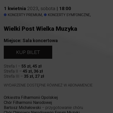
1
kwietnia
2023
,
sobota
|
18
:
00
,
,
KONCERTY PREMIUM
KONCERTY SYMFONICZNE
Wielki Post Wielka Muzyka
Miejsce:
Sala koncertowa
KUP BILET
Strefa I –
55 zł, 45 zł
Strefa II –
45 zł, 36 zł
Strefa III –
35 zł, 27 zł
WYDARZENIE DOSTĘPNE RÓWNIEŻ W ABONAMENCIE
Orkiestra Filharmonii Opolskiej
Chór Filharmonii Narodowej
Bartosz Michałowski
– przygotowanie chóru
Chór Chłopięcy Narodowego Forum Muzyki