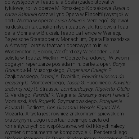
do występów w Teatro alla Scala (zadebiutował w
tytułowej roli w operze M. Rimskiego-Korsakowa
Bajka o
carze Sałtanie
) oraz w Lyric Opera w Filadelfii (wystąpił w
partii Wurma w operze
Luisa Miller
G. Verdiego). Śpiewał
na deskach tak znakomitych teatrów jak: Królewski Teatr
de la Monnaie w Brukseli, Teatro La Fenice w Wenecji,
Bayerische Staatsoper w Monachium, Opera Flamandzka
w Antwerpii oraz w teatrach operowych m.in. w
Waszyngtonie, Bolonii, Wexford czy Wiesbaden. Jest
solistą w Teatrze Wielkim – Operze Narodowej. W swoim
bogatym repertuarze posiada m.in. partie z oper:
Borys
Godunow
M. Musorgskiego,
Eugeniusz Oniegin
P.
Czajkowskiego,
Dmitrij
A. Dvořáka,
Powrót Ulissesa do
ojczyzny
C. Monteverdiego,
Tosca
G. Pucciniego,
Kawaler
srebrnej róży
R. Straussa,
Lombardczycy
,
Rigoletto
,
Otello
G. Verdiego,
Parsifal
R. Wagnera,
Straszny dwór
i
Halka
S.
Moniuszki,
Król Roger
K. Szymanowskiego,
Potępienie
Fausta
H. Berlioza,
Don Giovanni
i
Wesele Figara
W.A.
Mozarta. Artysta jest również znakomitym śpiewakiem
oratoryjnym. Jego repertuar obejmuje dzieła od
romantycznych po współczesne, wśród których należy
wymienić monumentalne kompozycje K. Pendereckiego
(
Polskie Requiem
,
Te Deum
,
Siedem Bram Jerozolimy
). Brał