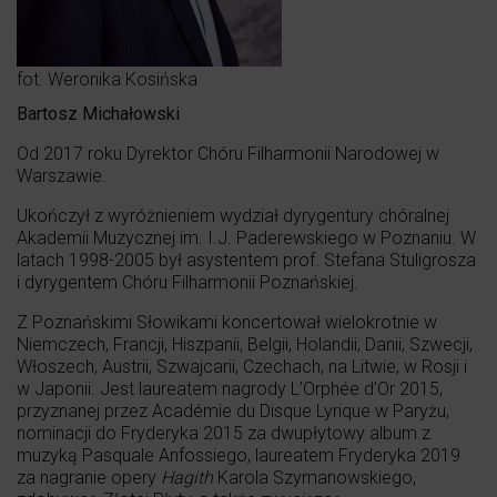
fot. Weronika Kosińska
Bartosz Michałowski
Od 2017 roku Dyrektor Chóru Filharmonii Narodowej w
Warszawie.
Ukończył z wyróżnieniem wydział dyrygentury chóralnej
Akademii Muzycznej im. I.J. Paderewskiego w Poznaniu. W
latach 1998-2005 był asystentem prof. Stefana Stuligrosza
i dyrygentem Chóru Filharmonii Poznańskiej.
Z Poznańskimi Słowikami koncertował wielokrotnie w
Niemczech, Francji, Hiszpanii, Belgii, Holandii, Danii, Szwecji,
Włoszech, Austrii, Szwajcarii, Czechach, na Litwie, w Rosji i
w Japonii. Jest laureatem nagrody L’Orphée d’Or 2015,
przyznanej przez Académie du Disque Lyrique w Paryżu,
nominacji do Fryderyka 2015 za dwupłytowy album z
muzyką Pasquale Anfossiego, laureatem Fryderyka 2019
za nagranie opery
Hagith
Karola Szymanowskiego,