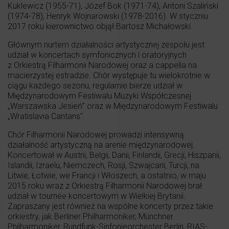
Kuklewicz (1955-71), Józef Bok (1971-74), Antoni Szaliński
(1974-78), Henryk Wojnarowski (1978-2016). W styczniu
2017 roku kierownictwo objął Bartosz Michałowski.
Głównym nurtem działalności artystycznej zespołu jest
udział w koncertach symfonicznych i oratoryjnych
z Orkiestrą Filharmonii Narodowej oraz a cappella na
macierzystej estradzie. Chór występuje tu wielokrotnie w
ciągu każdego sezonu, regularnie bierze udział w
Międzynarodowym Festiwalu Muzyki Współczesnej
„Warszawska Jesień” oraz w Międzynarodowym Festiwalu
„Wratislavia Cantans”.
Chór Filharmonii Narodowej prowadzi intensywną
działalność artystyczną na arenie międzynarodowej.
Koncertował w Austrii, Belgii, Danii, Finlandii, Grecji, Hiszpanii,
Islandii, Izraelu, Niemczech, Rosji, Szwajcarii, Turcji, na
Litwie, Łotwie, we Francji i Włoszech, a ostatnio, w maju
2015 roku wraz z Orkiestrą Filharmonii Narodowej brał
udział w tournée koncertowym w Wielkiej Brytanii.
Zapraszany jest również na wspólne koncerty przez takie
orkiestry, jak Berliner Philharmoniker, Münchner
Philharmoniker, Rundfunk-Sinfonieorchester Berlin, RIAS-