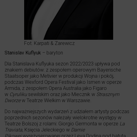
Fot. Karpati & Zarewicz
Stanislav Kuflyuk
– baryton
Dla Stanislava Kuflyuka sezon 2022/2023 upływa pod
znakiem debiutów: z zespołem operowym Bayerische
Staatsoper jako Metivier w produkcji Wojna i pokój,
podczas Wexford Opera Festival jako Ismen w operze
Armida, z zespołem Opera Australia jako Figaro
w
Cyruliku
sewilskim oraz jako Miecznik w
Strasznym
Dworze
w Teatrze Wielkim w Warszawie.
Do najważniejszych wydarzeń z udziałem artysty podczas
poprzednich sezonów należały wielokrotne występy w
Teatrze Bolszoj z rolami: Giorgio Germonta w operze
La
Traviata
, Księcia Jeleckiego w
Damie
Pikowej
wyreżyserowanej przez Leva Dodina pod batutą