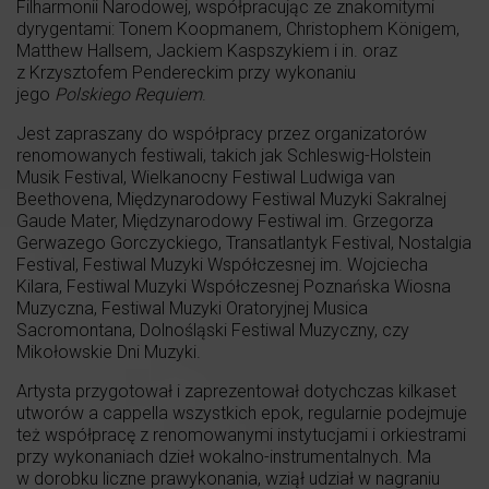
Filharmonii Narodowej, współpracując ze znakomitymi
dyrygentami: Tonem Koopmanem, Christophem Königem,
Matthew Hallsem, Jackiem Kaspszykiem i in. oraz
z Krzysztofem Pendereckim przy wykonaniu
jego
Polskiego Requiem
.
Jest zapraszany do współpracy przez organizatorów
renomowanych festiwali, takich jak Schleswig-Holstein
Musik Festival, Wielkanocny Festiwal Ludwiga van
Beethovena, Międzynarodowy Festiwal Muzyki Sakralnej
Gaude Mater, Międzynarodowy Festiwal im. Grzegorza
Gerwazego Gorczyckiego, Transatlantyk Festival, Nostalgia
Festival, Festiwal Muzyki Współczesnej im. Wojciecha
Kilara, Festiwal Muzyki Współczesnej Poznańska Wiosna
Muzyczna, Festiwal Muzyki Oratoryjnej Musica
Sacromontana, Dolnośląski Festiwal Muzyczny, czy
Mikołowskie Dni Muzyki.
Artysta przygotował i zaprezentował dotychczas kilkaset
utworów a cappella wszystkich epok, regularnie podejmuje
też współpracę z renomowanymi instytucjami i orkiestrami
przy wykonaniach dzieł wokalno-instrumentalnych. Ma
w dorobku liczne prawykonania, wziął udział w nagraniu