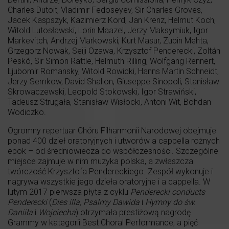
Charles Dutoit, Vladimir Fedoseyev, Sir Charles Groves,
Jacek Kaspszyk, Kazimierz Kord, Jan Krenz, Helmut Koch,
Witold Lutosławski, Lorin Maazel, Jerzy Maksymiuk, Igor
Markevitch, Andrzej Markowski, Kurt Masur, Zubin Mehta,
Grzegorz Nowak, Seiji Ozawa, Krzysztof Penderecki, Zoltán
Peskó, Sir Simon Rattle, Helmuth Rilling, Wolfgang Rennert,
Ljubomir Romansky, Witold Rowicki, Hanns Martin Schneidt,
Jerzy Semkow, David Shallon, Giuseppe Sinopoli, Stanisław
Skrowaczewski, Leopold Stokowski, Igor Strawiński,
Tadeusz Strugała, Stanisław Wisłocki, Antoni Wit, Bohdan
Wodiczko.
Ogromny repertuar Chóru Filharmonii Narodowej obejmuje
ponad 400 dzieł oratoryjnych i utworów a cappella rożnych
epok – od średniowiecza do współczesności. Szczególne
miejsce zajmuje w nim muzyka polska, a zwłaszcza
twórczość Krzysztofa Pendereckiego. Zespół wykonuje i
nagrywa wszystkie jego dzieła oratoryjne i a cappella. W
lutym 2017 pierwsza płyta z cyklu
Penderecki conducts
Penderecki
(
Dies illa, Psalmy Dawida
i
Hymny do św.
Daniiła
i
Wojciecha
) otrzymała prestiżową nagrodę
Grammy w kategorii Best Choral Performance, a pięć