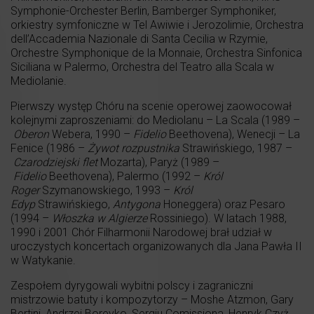
Symphonie-Orchester Berlin, Bamberger Symphoniker,
orkiestry symfoniczne w Tel Awiwie i Jerozolimie, Orchestra
dell’Accademia Nazionale di Santa Cecilia w Rzymie,
Orchestre Symphonique de la Monnaie, Orchestra Sinfonica
Siciliana w Palermo, Orchestra del Teatro alla Scala w
Mediolanie.
Pierwszy występ Chóru na scenie operowej zaowocował
kolejnymi zaproszeniami: do Mediolanu – La Scala (1989 –
Oberon
Webera, 1990 –
Fidelio
Beethovena), Wenecji – La
Fenice (1986 –
Żywot rozpustnika
Strawińskiego, 1987 –
Czarodziejski flet
Mozarta), Paryż (1989 –
Fidelio
Beethovena), Palermo (1992 –
Król
Roger
Szymanowskiego, 1993 –
Król
Edyp
Strawińskiego,
Antygona
Honeggera) oraz Pesaro
(1994 –
Włoszka w Algierze
Rossiniego). W latach 1988,
1990 i 2001 Chór Filharmonii Narodowej brał udział w
uroczystych koncertach organizowanych dla Jana Pawła II
w Watykanie.
Zespołem dyrygowali wybitni polscy i zagraniczni
mistrzowie batuty i kompozytorzy – Moshe Atzmon, Gary
Bertini, Andrzej Boreyko, Sergiu Comissiona, Henryk Czyż,