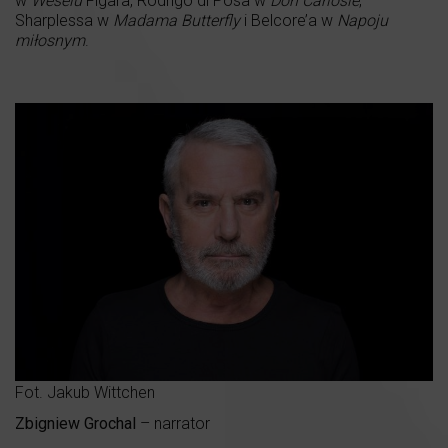
w
Weselu
Figara, Rodrigo di Posa w
Don Carlosie
,
Sharplessa w
Madama Butterfly
i Belcore’a w
Napoju
miłosnym
.
Fot. Jakub Wittchen
Zbigniew Grochal
– narrator