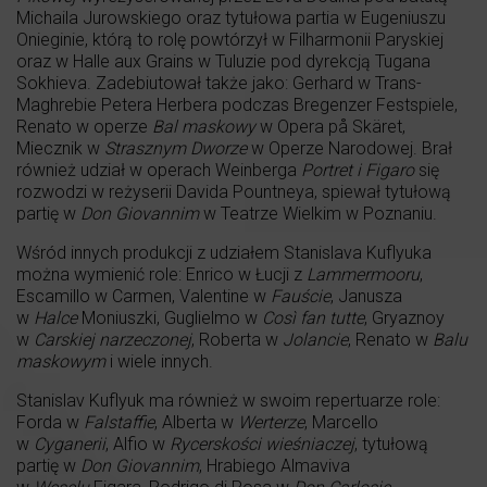
Michaila Jurowskiego oraz tytułowa partia w Eugeniuszu
Onieginie, którą to rolę powtórzył w Filharmonii Paryskiej
oraz w Halle aux Grains w Tuluzie pod dyrekcją Tugana
Sokhieva. Zadebiutował także jako: Gerhard w Trans-
Maghrebie Petera Herbera podczas Bregenzer Festspiele,
Renato w operze
Bal maskowy
w Opera på Skäret,
Miecznik w
Strasznym Dworze
w Operze Narodowej. Brał
również udział w operach Weinberga
Portret i Figaro
się
rozwodzi w reżyserii Davida Pountneya, spiewał tytułową
partię w
Don Giovannim
w Teatrze Wielkim w Poznaniu.
Wśród innych produkcji z udziałem Stanislava Kuflyuka
można wymienić role: Enrico w Łucji z
Lammermooru
,
Escamillo w Carmen, Valentine w
Fauście
, Janusza
w
Halce
Moniuszki, Guglielmo w
Così fan tutte
, Gryaznoy
w
Carskiej narzeczonej
, Roberta w
Jolancie
, Renato w
Balu
maskowym
i wiele innych.
Stanislav Kuflyuk ma również w swoim repertuarze role:
Forda w
Falstaffie
, Alberta w
Werterze
, Marcello
w
Cyganerii
, Alfio w
Rycerskości wieśniaczej
, tytułową
partię w
Don Giovannim
, Hrabiego Almaviva