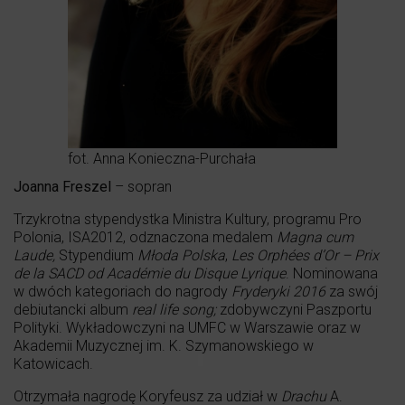
fot. Anna Konieczna-Purchała
Joanna Freszel
– sopran
Trzykrotna stypendystka Ministra Kultury, programu Pro
Polonia, ISA2012, odznaczona medalem
Magna cum
Laude,
Stypendium
M
ł
oda Polska
,
Les Orphées d’Or – Prix
de la SACD od Académie du Disque Lyrique
. Nominowana
w dwóch kategoriach do nagrody
Fryderyki 2016
za swój
debiutancki album
real life song;
zdobywczyni Paszportu
Polityki. Wykładowczyni na UMFC w Warszawie oraz w
Akademii Muzycznej im. K. Szymanowskiego w
Katowicach.
Otrzymała nagrodę Koryfeusz za udział w
Drachu
A.