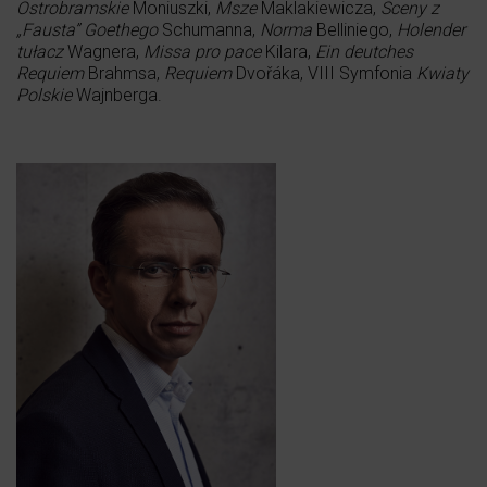
Ostrobramskie
Moniuszki,
Msze
Maklakiewicza,
Sceny z
„Fausta” Goethego
Schumanna,
Norma
Belliniego,
Holender
tułacz
Wagnera,
Missa pro pace
Kilara,
Ein deutches
Requiem
Brahmsa,
Requiem
Dvořáka, VIII Symfonia
Kwiaty
Polskie
Wajnberga.