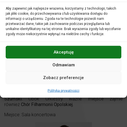
Ogrodzie Oliwnym przez sąd przed Piłatem, aż po drogę na
Aby zapewnić jak najlepsze wrażenia, korzystamy z technologii, takich
Golgotę i śmierć na krzyżu. Kompozycja składa się z trzech
jak pliki cookie, do przechowywania i/lub uzyskiwania dostępu do
nieustannie przeplatających się ze sobą warstw: pierwszą
informacji o urządzeniu. Zgoda na te technologie pozwoli nam
stanowi treść ewangelii, gdzie soliści i chór wcielają się w
przetwarzać dane, takie jak zachowanie podczas przeglądania lub
konkretne postaci rozgrywającego się dramatu. Drugą jest
unikalne identyfikatory na tej stronie. Brak wyrażenia zgody lub wycofanie
charakterystyczny dla tradycji protestanckiej komenarz w
zgody może niekorzystnie wpłynąć na niektóre cechy i funkcje.
postaci chorału luterańskiego. Jedenaście fragmentów
chóralnych dopełnia treść janowego przesłania, mówiąc o
uczuciach wiernych. Arie oparte na współczesnych
Akceptuję
Bachowi tekstach poetyckich składają się na trzecią,
medytacyjną warstwę Pasji.
Odmawiam
W Pasji przygotowanej i poprowadzonej przez dyrektora
Filharmonii Opolskiej,
Przemysława Neumanna
rolę
Zobacz preferencje
Ewangelisty wykreuje
Piotr Maciejowski,
a Jezusa –
Wojciech Rasiak
. Zaśpiewają także
Kaja Mianowana,
Polityka prywatności
Magdalena Wachowska, Maciej Kwaśnikowski i Sebastian
Szumski.
Obok Orkiestry ważne miejsce zajmie
również
Chór Filharmonii Opolskiej.
Miejsce: Sala koncertowa