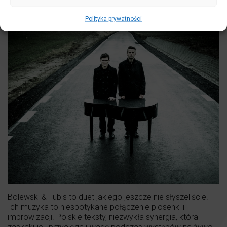
Polityka prywatności
Bolewski & Tubis to duet jakiego jeszcze nie słyszeliście!
Ich muzyka to niespotykane połączenie piosenki i
improwizacji. Polskie teksty, niezwykła synergia, która