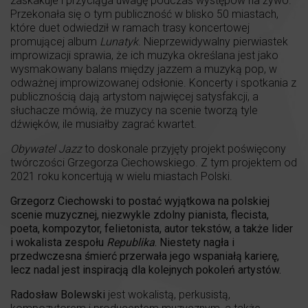
zaskakuje i przyciąga uwagę podczas występów na żywo.
Przekonała się o tym publiczność w blisko 50 miastach,
które duet odwiedził w ramach trasy koncertowej
promującej album
Lunatyk
. Nieprzewidywalny pierwiastek
improwizacji sprawia, że ich muzyka określana jest jako
wysmakowany balans między jazzem a muzyką pop, w
odważnej improwizowanej odsłonie. Koncerty i spotkania z
publicznością dają artystom najwięcej satysfakcji, a
słuchacze mówią, że muzycy na scenie tworzą tyle
dźwięków, ile musiałby zagrać kwartet.
Obywatel Jazz
to doskonale przyjęty projekt poświęcony
twórczości Grzegorza Ciechowskiego. Z tym projektem od
2021 roku koncertują w wielu miastach Polski.
Grzegorz Ciechowski to postać wyjątkowa na polskiej
scenie muzycznej, niezwykle zdolny pianista, flecista,
poeta, kompozytor, felietonista, autor tekstów, a także lider
i wokalista zespołu
Republika
. Niestety nagła i
przedwczesna śmierć przerwała jego wspaniałą karierę,
lecz nadal jest inspiracją dla kolejnych pokoleń artystów.
Radosław Bolewski
jest wokalistą, perkusistą,