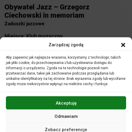
Obywatel Jazz – Grzegorz
Ciechowski in memoriam
Zaduszki jazzowe
Miejsce:
Klub muzyczny
Zarządzaj zgodą
KUP BILET
Aby zapewnić jak najlepsze wrażenia, korzystamy z technologii, takich
jak pliki cookie, do przechowywania i/lub uzyskiwania dostępu do
Bilety:
40 zł
informacji o urządzeniu. Zgoda na te technologie pozwoli nam
przetwarzać dane, takie jak zachowanie podczas przeglądania lub
unikalne identyfikatory na tej stronie. Brak wyrażenia zgody lub wycofanie
zgody może niekorzystnie wpłynąć na niektóre cechy i funkcje.
Radosław Bolewski
– wokal, perkusja
Maciej Tubis
– fortepian, syntezator basowy
W programie
Akceptuję
Muzyka Grzegorza Ciechowskiego w jazzowej odsłonie
Odmawiam
Zobacz preferencje