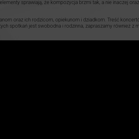
elementy sprawiają, że kompozycja brzmi tak, a nie inaczej oraz
m oraz ich rodzicom, opiekunom i dziadkom. Treść koncertów
 tych spotkań jest swobodna i rodzinna, zapraszamy również z m