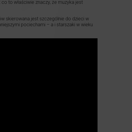
 co to właściwie znaczy, że muzyka jest
 skierowana jest szczególnie do dzieci w
niejszymi pociechami – a i starszaki w wieku