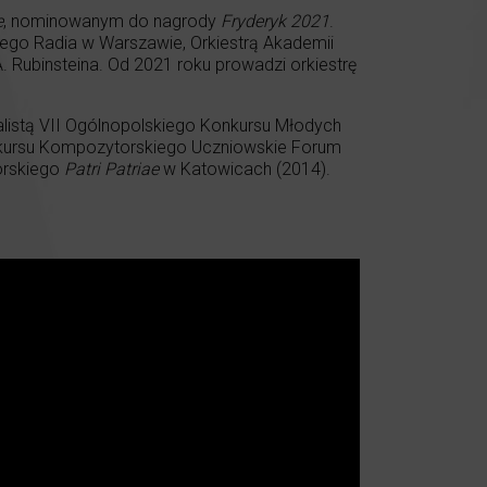
e
, nominowanym do nagrody
Fryderyk 2021
.
iego Radia w Warszawie, Orkiestrą Akademii
A. Rubinsteina. Od 2021 roku prowadzi orkiestrę
alistą VII Ogólnopolskiego Konkursu Młodych
nkursu Kompozytorskiego Uczniowskie Forum
orskiego
Patri Patriae
w Katowicach (2014).