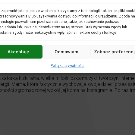
 zapewnić jak najlepsze wrażenia, korzystamy z technologii, takich jak pliki cooki
przechowywania i/lub uzyskiwania dostępu do informacji o urządzeniu. Zgoda na
hnologie pozwoli nam przetwarzać dane, takie jak zachowanie podczas
eglądania lub unikalne identyfikatory na tej stronie. Brak wyrażenia zgody lub
ofanie zgody może niekorzystnie wpłynąć na niektóre cechy i funkcje.
Akceptuję
Odmawiam
Zobacz preferencj
Polityka prywatności
orka kulturalna, wielka miłośniczka muzyki, twórczyni internet
energii. Mama, która faktycznie wychowuje swoje dzieci przez s
czności zgromadzonej wokół jej konta na Instagramie. Po raz t