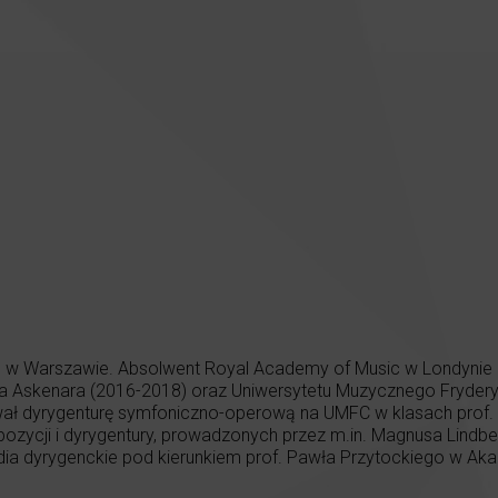
ku w Warszawie. Absolwent Royal Academy of Music w Londynie (
nsa Askenara (2016-2018) oraz Uniwersytetu Muzycznego Fryder
ał dyrygenturę symfoniczno-operową na UMFC w klasach prof. M
zycji i dyrygentury, prowadzonych przez m.in. Magnusa Lindber
udia dyrygenckie pod kierunkiem prof. Pawła Przytockiego w Ak