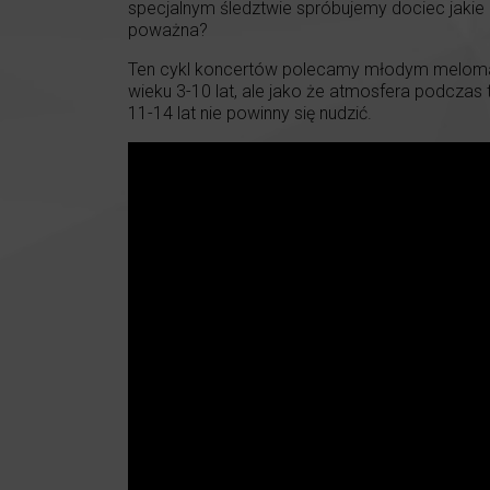
specjalnym śledztwie spróbujemy dociec jakie 
poważna?
Ten cykl koncertów polecamy młodym melomano
wieku 3-10 lat, ale jako że atmosfera podczas
11-14 lat nie powinny się nudzić.