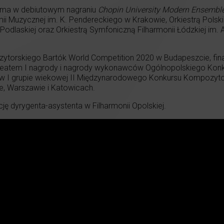
ima w debiutowym nagraniu
Chopin University Modern Ensembl
ii Muzycznej im. K. Pendereckiego w Krakowie, Orkiestrą Polsk
 Podlaskiej oraz Orkiestrą Symfoniczną Filharmonii Łódzkiej im. 
zytorskiego Bartók World Competition 2020 w Budapeszcie, fin
aureatem I nagrody i nagrody wykonawców Ogólnopolskiego Ko
 w I grupie wiekowej II Międzynarodowego Konkursu Kompozyt
e, Warszawie i Katowicach.
ję dyrygenta-asystenta w Filharmonii Opolskiej.