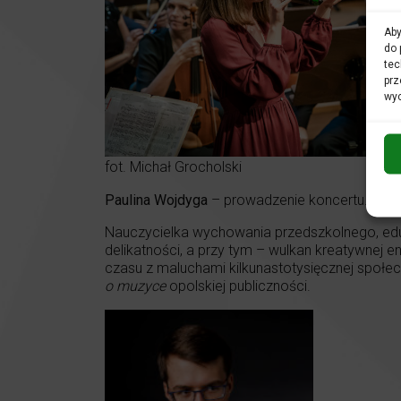
Aby
do 
tec
prz
wyc
fot. Michał Grocholski
Paulina Wojdyga
– prowadzenie koncertu.
Nauczycielka wychowania przedszkolnego, edukat
delikatności, a przy tym – wulkan kreatywnej 
czasu z maluchami kilkunastotysięcznej społe
o muzyce
opolskiej publiczności.