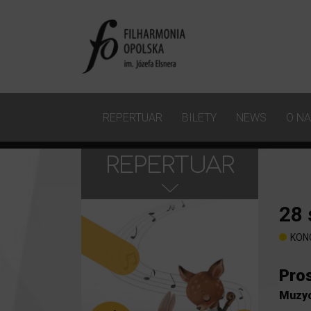
REPERTUAR
BILETY
NEWS
O N
REPERTUAR
28
KON
Pros
Muzyc