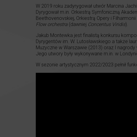
W 2019 roku zadyrygował utwór Marcina Jach
Dyrygował m.in. Orkiestrą Symfoniczną Akadem
Beethovenovskiej, Orkiestrą Opery i Filharmonii
Flow orchestra
(dawniej
Concentus Viridis
).
Jakub Montewka jest finalistą konkursu kompo
Dyrygentów im. W. Lutosławskiego a także l
Muzyczne w Warszawie (2013) oraz I nagrody
Jego utwory były wykonywane m.in. w Londyni
W sezonie artystycznym 2022/2023 pełnił funkc