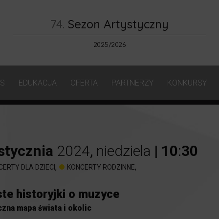
74.
Sezon Artystyczny
2025/2026
AS
EDUKACJA
OFERTA
PARTNERZY
KONKURSY
stycznia
2024
,
niedziela
|
10
:
30
,
,
CERTY DLA DZIECI
KONCERTY RODZINNE
te historyjki o muzyce
zna mapa świata i okolic