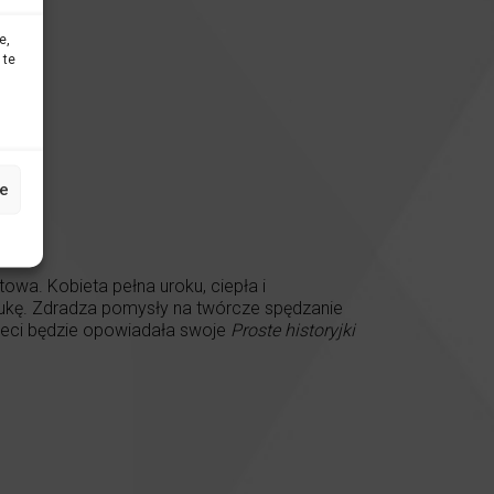
e,
 te
e
owa. Kobieta pełna uroku, ciepła i
ztukę. Zdradza pomysły na twórcze spędzanie
rzeci będzie opowiadała swoje
Proste historyjki