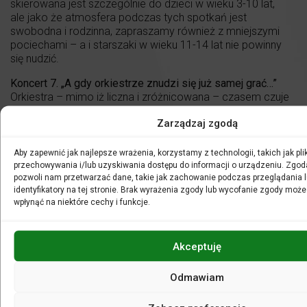
skierowana jest szczególnie do dzieci w wieku 3-10 lat,
ale jako że atmosfera podczas tych spotkań jest
swobodna i rodzinna, zapraszamy również z mniejszymi
pociechami – a i starszaki w wieku 11-14 lat nie powinny
się nudzić.
Koncert 7. „A gdy orkiestrze znudzi się już samej grać…”
Orkiestra – mimo iż liczna i zróżnicowana – czasem czuje
się samotna. Lekarstwem na taką sytuację jest zaproszenie
Zarządzaj zgodą
wyjątkowych gości, którzy dotrzymają jej towarzystwa. Na
ostatnim spotkaniu
Bajkowego przewodnika po orkiestrze
symfonicznej
wyprawimy zatem huczne przyjęcie, na
Aby zapewnić jak najlepsze wrażenia, korzystamy z technologii, takich jak plik
którym gośćmi honorowymi będą fortepian, harfa i organy.
przechowywania i/lub uzyskiwania dostępu do informacji o urządzeniu. Zgod
pozwoli nam przetwarzać dane, takie jak zachowanie podczas przeglądania l
Abonament
identyfikatory na tej stronie. Brak wyrażenia zgody lub wycofanie zgody może
wpłynąć na niektóre cechy i funkcje.
Akceptuję
Odmawiam