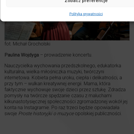
Zobacz preferencje
Polityka prywatności
fot. Michał Grocholski
Paulina Wojdyga
– prowadzenie koncertu.
Nauczycielka wychowania przedszkolnego, edukatorka
kulturalna, wielka miłośniczka muzyki, twórczyni
internetowa. Kobieta pełna uroku, ciepła i delikatności, a
przy tym – wulkan kreatywnej energii. Mama, która
faktycznie wychowuje swoje dzieci przez sztukę. Zdradza
pomysły na twórcze spędzanie czasu z maluchami
kilkunastotysięcznej społeczności zgromadzonej wokół jej
konta na Instagramie. Po raz trzeci będzie opowiadała
swoje
Proste historyjki o muzyce
opolskiej publiczności.