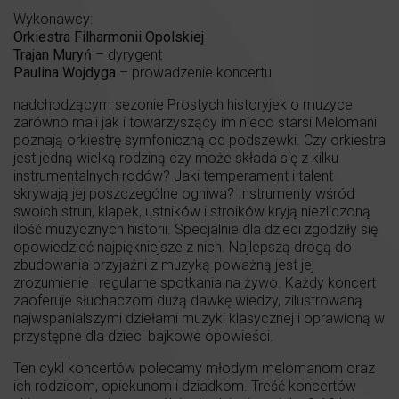
Wykonawcy:
Orkiestra Filharmonii Opolskiej
Trajan Muryń
– dyrygent
Paulina Wojdyga
– prowadzenie koncertu
nadchodzącym sezonie Prostych historyjek o muzyce
zarówno mali jak i towarzyszący im nieco starsi Melomani
poznają orkiestrę symfoniczną od podszewki. Czy orkiestra
jest jedną wielką rodziną czy może składa się z kilku
instrumentalnych rodów? Jaki temperament i talent
skrywają jej poszczególne ogniwa? Instrumenty wśród
swoich strun, klapek, ustników i stroików kryją niezliczoną
ilość muzycznych historii. Specjalnie dla dzieci zgodziły się
opowiedzieć najpiękniejsze z nich. Najlepszą drogą do
zbudowania przyjaźni z muzyką poważną jest jej
zrozumienie i regularne spotkania na żywo. Każdy koncert
zaoferuje słuchaczom dużą dawkę wiedzy, zilustrowaną
najwspanialszymi dziełami muzyki klasycznej i oprawioną w
przystępne dla dzieci bajkowe opowieści.
Ten cykl koncertów polecamy młodym melomanom oraz
ich rodzicom, opiekunom i dziadkom. Treść koncertów