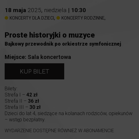
18
maja
2025
,
niedziela
|
10
:
30
,
,
KONCERTY DLA DZIECI
KONCERTY RODZINNE
Proste historyjki o muzyce
Bajkowy przewodnik po orkiestrze symfonicznej
Miejsce:
Sala koncertowa
KUP BILET
Bilety:
Strefa I –
42 zł
Strefa II –
36 zł
Strefa III –
30 zł
Dzieci do lat 4, siedzące na kolanach rodziców, opiekunów
– wstęp bezpłatny.
WYDARZENIE DOSTĘPNE RÓWNIEŻ W ABONAMENCIE