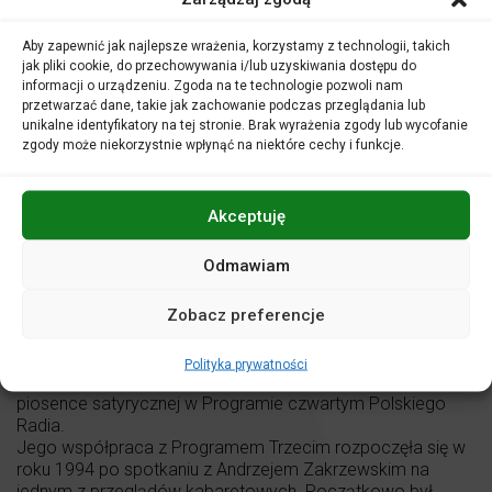
Dziennikarz, poeta, autor tekstów piosenek, artysta
Aby zapewnić jak najlepsze wrażenia, korzystamy z technologii, takich
kabaretowy co jakiś czas konferansjer różnych imprez
jak pliki cookie, do przechowywania i/lub uzyskiwania dostępu do
kabaretowych, komentator
Szkła kontaktowego
, do
informacji o urządzeniu. Zgoda na te technologie pozwoli nam
listopada 2017 r. redaktor trójkowej
Akademii rozrywki
. Od
przetwarzać dane, takie jak zachowanie podczas przeglądania lub
lipca 2018 r. współpracuje z Radiem RMF Classic,
unikalne identyfikatory na tej stronie. Brak wyrażenia zgody lub wycofanie
prezentując swoje autorskie audycje:
Wakacje z Andrusem
zgody może niekorzystnie wpłynąć na niektóre cechy i funkcje.
i
NieDoMÓwienia, czyli rozmowy niezobowiązujące Artura
Andrusa
.
Studiował dziennikarstwo na Uniwersytecie Warszawskim.
Akceptuję
W czasach studenckich współpracował z Rozgłośnią
Harcerską i Radiem Rzeszów, a momentem przełomowym
Odmawiam
w jego karierze artystycznej okazał się przeprowadzony
„na zaliczenie” wywiad z Wojciechem Młynarskim – wywiad
Zobacz preferencje
został przeprowadzony wierszem – Artur zadawał
wierszem pytania, a Wojciech Młynarski improwizując
wierszem odpowiadał. Niedługo po tym Artur Andrus
Polityka prywatności
otrzymał propozycję poprowadzenia audycji poświęconej
piosence satyrycznej w Programie czwartym Polskiego
Radia.
Jego współpraca z Programem Trzecim rozpoczęła się w
roku 1994 po spotkaniu z Andrzejem Zakrzewskim na
jednym z przeglądów kabaretowych. Początkowo był