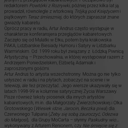
redaktorem
Powtórki z Rozrywki
, później przez kilka lat ją
prowadził, równolegle z wtorkową
Trójką pod Księżycem
i
piątkowym
Teraz śmieszniej
, do których zapraszał znane
gwiazdy kabaretu.
Oprócz pracy w radiu, Artur Andrus często występuje w
charakterze konferansjera przeglądów kabaretowych.
Zaczęło się od Mulatki w Ełku, potem była krakowska
PAKA, Lidzbarskie Biesiady Humoru i Satyry w Lidzbarku
Warmińskim. Od 1999 roku był związany z Łódzką Piwnicą
Artystyczną – Przechowalnia, w której występował razem z
Andrzejem Poniedzielskim, Elżbietą Adamiak i
zaproszonymi gośćmi.
Artur Andrus to artysta wszechstronny. Można go nie tylko
usłyszeć w radiu i na płytach, zobaczyć na scenie i w
telewizji, ale też przeczytać. Jego wiersze ukazywały się w
latach 1998-99 w kolumnie satyrycznej Życia Warszawy.
Pisze również teksty piosenek dla innych artystów
kabaretowych, m.in. dla Małgorzaty Zwierzchowskiej i Olka
Grotowskiego (
Wiesiek idzie
,
Jarocin
,
Beczka piwa
) dla
Czerwonego Tulipana (
Żeby się sobą zauroczyć
,
Odezwa
do Małgosi
), dla Grupy MoCarta – słynny
Paskudny wio…
wykonywany z Arturem Renionem, czy
Nie śmiejcie się z