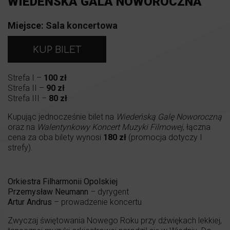
WIEDEŃSKA GALA NOWOROCZNA
Miejsce:
Sala koncertowa
KUP BILET
Strefa I –
100 zł
Strefa II –
90 zł
Strefa III –
80 zł
Kupując jednocześnie bilet na
Wiedeńską Galę Noworoczną
oraz na
Walentynkowy Koncert Muzyki Filmowej
, łączna
cena za oba bilety wynosi
180 zł
(promocja dotyczy I
strefy).
Orkiestra Filharmonii Opolskiej
Przemysław Neumann
– dyrygent
Artur Andrus
– prowadzenie koncertu
Zwyczaj świętowania Nowego Roku przy dźwiękach lekkiej,