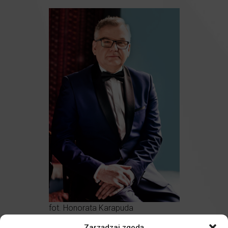
fot. Honorata Karapuda
Artur Andrus
– prowadzenie koncertu
Zarządzaj zgodą