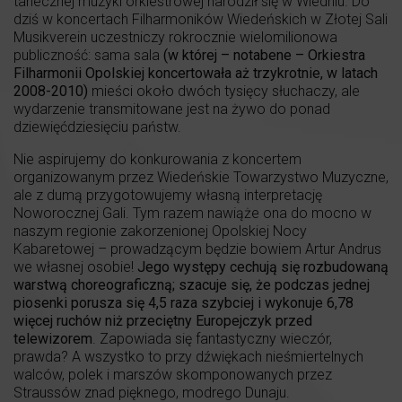
tanecznej muzyki orkiestrowej narodził się w Wiedniu. Do
dziś w koncertach Filharmoników Wiedeńskich w Złotej Sali
Musikverein uczestniczy rokrocznie wielomilionowa
publiczność: sama sala
(w której – notabene – Orkiestra
Filharmonii Opolskiej koncertowała aż trzykrotnie, w latach
2008-2010)
mieści około dwóch tysięcy słuchaczy, ale
wydarzenie transmitowane jest na żywo do ponad
dziewięćdziesięciu państw.
Nie aspirujemy do konkurowania z koncertem
organizowanym przez Wiedeńskie Towarzystwo Muzyczne,
ale z dumą przygotowujemy własną interpretację
Noworocznej Gali. Tym razem nawiąże ona do mocno w
naszym regionie zakorzenionej Opolskiej Nocy
Kabaretowej – prowadzącym będzie bowiem Artur Andrus
we własnej osobie!
Jego występy cechują się rozbudowaną
warstwą choreograficzną; szacuje się, że podczas jednej
piosenki porusza się 4,5 raza szybciej i wykonuje 6,78
więcej ruchów niż przeciętny Europejczyk przed
telewizorem
. Zapowiada się fantastyczny wieczór,
prawda? A wszystko to przy dźwiękach nieśmiertelnych
walców, polek i marszów skomponowanych przez
Straussów znad pięknego, modrego Dunaju.