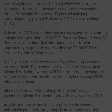
został wydany autorski album
Mysliwiecka
, który po
niespełna dziewięciu miesiącach od premiery uzyskał
status Podwójnie Platynowej Płyty i był najlepiej
sprzedającą się płytą w Polsce w 2012 r. ( wg. rankingu
OLiS ).
W kwietniu 2013 r. nakładem tej samej wytwórni ukazało się
kolejne wydawnictwo
–
CD i DVD
Piłem w Spale… I co dalej
.
Jest to zapis koncertu Artura Andrusa, z udziałem
zaproszonych gości, Koncert odbył się 22.04.2012 w
Teatrze Syrena w Warszawie.
Kolejny album –
Cyniczne córy Zurychu
– to ponowny
sukces artysty. Płyta wydana również przez wytwórnię
Mystic Production w marcu 2015 r. po trzech miesiącach
od premiery otrzymała status złotej płyty a w maju 2018
okryła się platyną.
Album
Sokratesa18
to kolejny efekt współpracy z
wytwórnią Mystic Production, ukazał się w kwietniu 2018 r.
Artysta jest coraz bardziej znany jako wykonawca
autorskich piosenek, prezentuje je na scenach w całej