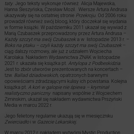
taty
. Jego teksty wykonuje również Alicja Majewska,
Hanna Śleszyńska, Czesław Mozil. Wiersze Artura Andrusa
ukazywały się na ostatniej stronie
Przekroju
. Od 2006 roku
prowadził również swój bloog, który doczekał się wydania
w formie książki. W październiku 2011 ukazał się wywiad z
Marią Czubaszek przeprowadzony przez Artura Andrusa –
Każdy szczyt ma swój Czubaszek
a w listopadzie 2013 r. –
Boks na ptaku – czyli każdy szczyt ma swój Czubaszek
–
ciąg dalszy rozmowy, ale już z udziałem Wojciecha
Karolaka. Nakładem Wydawnictwa ZNAK w listopadzie
2021 r. ukazała się książka pt.
Antylopa z Podbeskidzia
.
Jest to zbiór utworów prezentowanych na koncertach –
tzw.
Ballad dziadowskich
, opatrzonych barwnymi
opowieściami zdradzającymi kulisy ich powstania. Kolejna
książka pt.
A koń w galopie nie śpiewa – kryminał
realistyczno paniczny
napisany wspólnie z Wojciechem
Ziminskim, ukazał się nakładem wydawnictwa Prszyński
Media w marcu 2022 r.
Jego felietony regularnie ukazują się w miesięczniku
Zwierciadło
i w
Gazecie Lekarskiej.
W marcu 2012 r. nakładem wytwórni Mystic Production