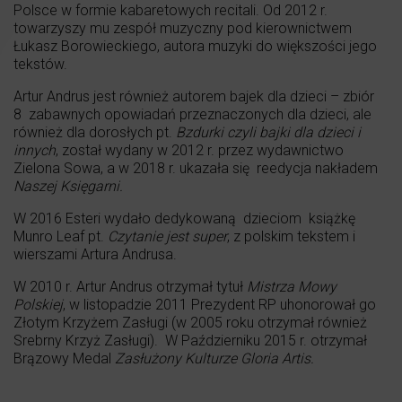
Polsce w formie kabaretowych recitali. Od 2012 r.
towarzyszy mu zespół muzyczny pod kierownictwem
Łukasz Borowieckiego, autora muzyki do większości jego
tekstów.
Artur Andrus jest również autorem bajek dla dzieci – zbiór
8 zabawnych opowiadań przeznaczonych dla dzieci, ale
również dla dorosłych pt.
Bzdurki czyli bajki dla dzieci i
innych
, został wydany w 2012 r. przez wydawnictwo
Zielona Sowa, a w 2018 r. ukazała się reedycja nakładem
Naszej Księgarni.
W 2016 Esteri wydało dedykowaną dzieciom książkę
Munro Leaf pt.
Czytanie jest super
, z polskim tekstem i
wierszami Artura Andrusa.
W 2010 r. Artur Andrus otrzymał tytuł
Mistrza Mowy
Polskiej
, w listopadzie 2011 Prezydent RP uhonorował go
Złotym Krzyżem Zasługi (w 2005 roku otrzymał również
Srebrny Krzyż Zasługi). W Październiku 2015 r. otrzymał
Brązowy Medal
Zasłużony Kulturze Gloria Artis.