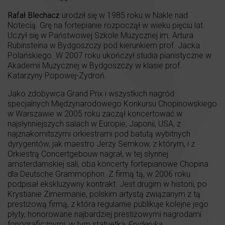
Rafał Blechacz
urodził się w 1985 roku w Nakle nad
Notecią. Grę na fortepianie rozpoczął w wieku pięciu lat.
Uczył się w Państwowej Szkole Muzycznej im. Artura
Rubinsteina w Bydgoszczy pod kierunkiem prof. Jacka
Polańskiego. W 2007 roku ukończył studia pianistyczne w
Akademii Muzycznej w Bydgoszczy w klasie prof.
Katarzyny Popowej-Zydroń.
Jako zdobywca Grand Prix i wszystkich nagród
specjalnych Międzynarodowego Konkursu Chopinowskiego
w Warszawie w 2005 roku zaczął koncertować w
najsłynniejszych salach w Europie, Japonii, USA, z
najznakomitszymi orkiestrami pod batutą wybitnych
dyrygentów, jak maestro Jerzy Semkow, z którym, i z
Orkiestrą Concertgebouw nagrał, w tej słynnej
amsterdamskiej sali, oba koncerty fortepianowe Chopina
dla Deutsche Grammophon. Z firmą tą, w 2006 roku
podpisał ekskluzywny kontrakt. Jest drugim w historii, po
Krystianie Zimermanie, polskim artystą związanym z tą
prestiżową firmą, z która regularnie publikuje kolejne jego
płyty, honorowane najbardziej prestiżowymi nagrodami
fonograficznymi, w tym statuetką
Fryderyka
.